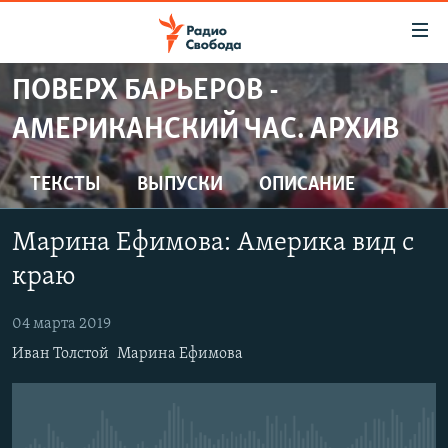
Ссылки
для
упрощенного
ПОВЕРХ БАРЬЕРОВ -
ПРОГРАММЫ
доступа
АМЕРИКАНСКИЙ ЧАС. АРХИВ
ПОДКАСТЫ
Вернуться
к
АВТОРСКИЕ ПРОЕКТЫ
ТЕКСТЫ
ВЫПУСКИ
ОПИСАНИЕ
основному
ЦИТАТЫ СВОБОДЫ
содержанию
Марина Ефимова: Америка вид с
Вернутся
МНЕНИЯ
к
краю
КУЛЬТУРА
главной
навигации
IDEL.РЕАЛИИ
04 марта 2019
Вернутся
Иван Толстой
Марина Ефимова
КАВКАЗ.РЕАЛИИ
к
СЕВЕР.РЕАЛИИ
поиску
СИБИРЬ.РЕАЛИИ