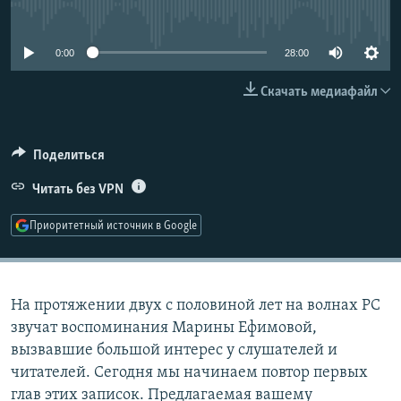
No media source currently available
РАСПИСАНИЕ ВЕЩАНИЯ
ПОДПИШИТЕСЬ НА РАССЫЛКУ
0:00
28:00
Скачать медиафайл
СОЦИАЛЬНЫЕ СЕТИ
Поделиться
Читать без VPN
Все сайты РСЕ/РС
Приоритетный источник в Google
На протяжении двух с половиной лет на волнах РС
звучат воспоминания Марины Ефимовой,
вызвавшие большой интерес у слушателей и
читателей. Сегодня мы начинаем повтор первых
глав этих записок. Предлагаемая вашему