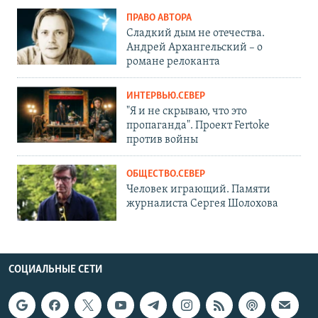
ПРАВО АВТОРА
Сладкий дым не отечества.
Андрей Архангельский – о
романе релоканта
ИНТЕРВЬЮ.СЕВЕР
"Я и не скрываю, что это
пропаганда". Проект Fertoke
против войны
ОБЩЕСТВО.СЕВЕР
Человек играющий. Памяти
журналиста Сергея Шолохова
СОЦИАЛЬНЫЕ СЕТИ