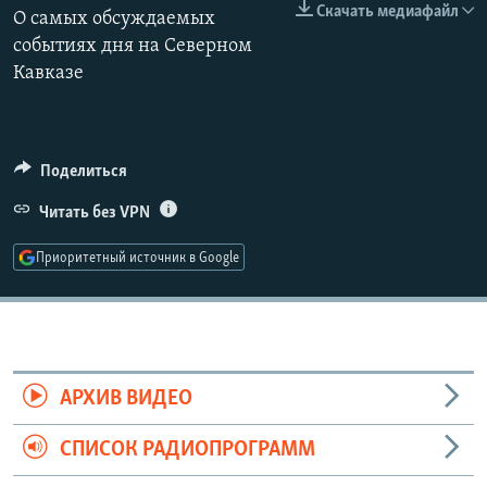
Скачать медиафайл
О самых обсуждаемых
РАСПИСАНИЕ ВЕЩАНИЯ
событиях дня на Северном
ПОДПИШИТЕСЬ НА РАССЫЛКУ
Кавказе
СОЦИАЛЬНЫЕ СЕТИ
Поделиться
Читать без VPN
Приоритетный источник в Google
Все сайты РСЕ/РС
АРХИВ ВИДЕО
СПИСОК РАДИОПРОГРАММ