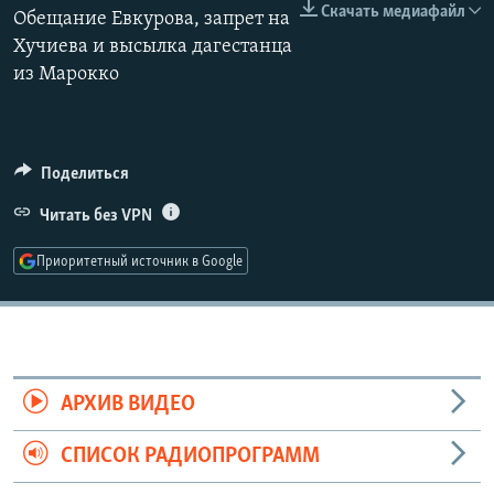
Скачать медиафайл
Обещание Евкурова, запрет на
РАСПИСАНИЕ ВЕЩАНИЯ
Хучиева и высылка дагестанца
ПОДПИШИТЕСЬ НА РАССЫЛКУ
из Марокко
СОЦИАЛЬНЫЕ СЕТИ
Поделиться
Читать без VPN
Приоритетный источник в Google
Все сайты РСЕ/РС
АРХИВ ВИДЕО
СПИСОК РАДИОПРОГРАММ