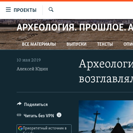
Ссылки
ПРОЕКТЫ
для
Искать
упрощенного
АРХЕОЛОГИЯ. ПРОШЛОЕ. 
ПРОГРАММЫ
доступа
ПОДКАСТЫ
Вернуться
ВСЕ МАТЕРИАЛЫ
ВЫПУСКИ
ТЕКСТЫ
ОПИ
АВТОРСКИЕ ПРОЕКТЫ
к
основному
ЦИТАТЫ СВОБОДЫ
10 мая 2019
Археологи
содержанию
Алексей Юдин
МНЕНИЯ
Вернутся
возглавля
КУЛЬТУРА
к
главной
IDEL.РЕАЛИИ
навигации
КАВКАЗ.РЕАЛИИ
Вернутся
Поделиться
к
СЕВЕР.РЕАЛИИ
Читать без VPN
поиску
СИБИРЬ.РЕАЛИИ
Приоритетный источник в