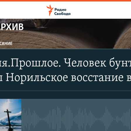
АРХИВ
САНИЕ
я.Прошлое. Человек бун
л Норильское восстание 
No media source currently avail