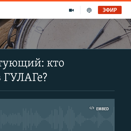
ЭФИР
тующий: кто
в ГУЛАГе?
EMBED
able