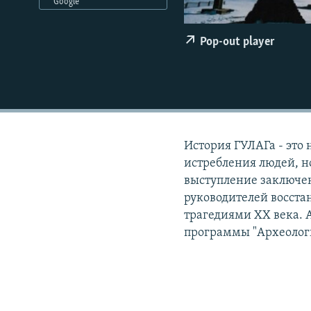
РАСПИСАНИЕ ВЕЩАНИЯ
Google
ПОДПИШИТЕСЬ НА РАССЫЛКУ
Pop-out player
История ГУЛАГа - это 
истребления людей, но
выступление заключен
руководителей восстан
трагедиями ХХ века. А
программы "Археолог