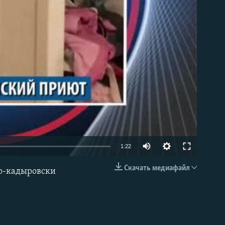
able
1:22
Скачать медиафайл
по-кадыровски
EMBED