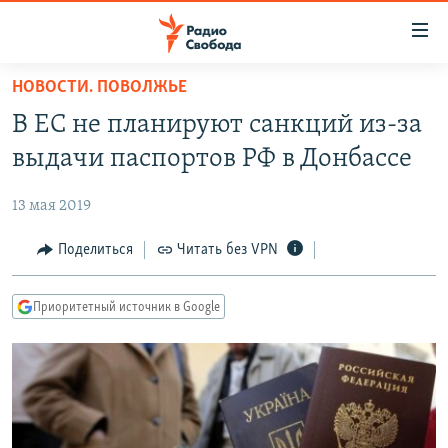
Ссылки
для
упрощенного
НОВОСТИ. ПОВОЛЖЬЕ
ПРОГРАММЫ
доступа
В ЕС не планируют санкций из-за
ПОДКАСТЫ
Вернуться
выдачи паспортов РФ в Донбассе
к
АВТОРСКИЕ ПРОЕКТЫ
основному
13 мая 2019
ЦИТАТЫ СВОБОДЫ
содержанию
Вернутся
МНЕНИЯ
Поделиться
Читать без VPN
к
КУЛЬТУРА
главной
Приоритетный источник в Google
навигации
IDEL.РЕАЛИИ
Вернутся
КАВКАЗ.РЕАЛИИ
к
СЕВЕР.РЕАЛИИ
поиску
СИБИРЬ.РЕАЛИИ