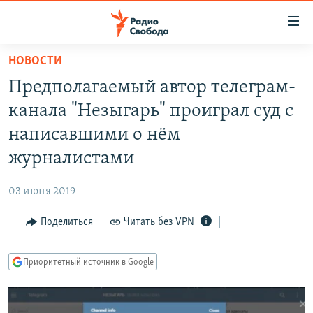
Ссылки
для
упрощенного
НОВОСТИ
ПРОГРАММЫ
доступа
Предполагаемый автор телеграм-
ПОДКАСТЫ
Вернуться
канала "Незыгарь" проиграл суд с
к
АВТОРСКИЕ ПРОЕКТЫ
написавшими о нём
основному
ЦИТАТЫ СВОБОДЫ
содержанию
журналистами
Вернутся
МНЕНИЯ
к
03 июня 2019
КУЛЬТУРА
главной
Поделиться
Читать без VPN
навигации
IDEL.РЕАЛИИ
Вернутся
КАВКАЗ.РЕАЛИИ
к
Приоритетный источник в Google
СЕВЕР.РЕАЛИИ
поиску
СИБИРЬ.РЕАЛИИ