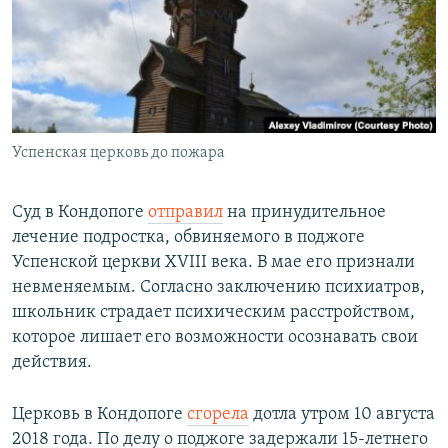
РАСПИСАНИЕ ВЕЩАНИЯ
ПОДПИШИТЕСЬ НА РАССЫЛКУ
СОЦИАЛЬНЫЕ СЕТИ
Успенская церковь до пожара
Суд в Кондопоге
отправил
на принудительное
лечение подростка, обвиняемого в поджоге
Все сайты РСЕ/РС
Успенской церкви XVIII века. В мае его признали
невменяемым. Согласно заключению психиатров,
школьник страдает психическим расстройством,
которое лишает его возможности осознавать свои
действия.
Церковь в Кондопоге
сгорела
дотла утром 10 августа
2018 года. По делу о поджоге задержали 15-летнего