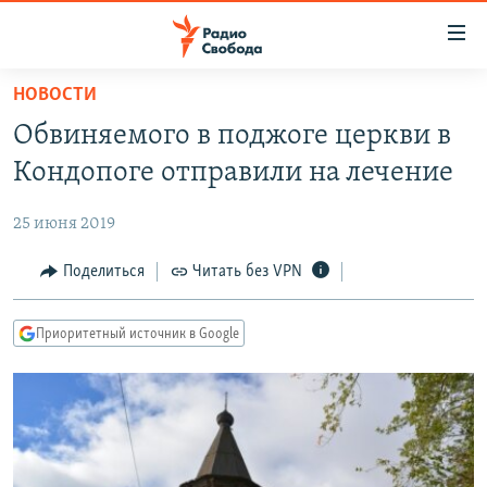
Ссылки
для
упрощенного
НОВОСТИ
ПРОГРАММЫ
доступа
Обвиняемого в поджоге церкви в
ПОДКАСТЫ
Вернуться
Кондопоге отправили на лечение
к
АВТОРСКИЕ ПРОЕКТЫ
основному
25 июня 2019
ЦИТАТЫ СВОБОДЫ
содержанию
Вернутся
МНЕНИЯ
Поделиться
Читать без VPN
к
КУЛЬТУРА
главной
Приоритетный источник в Google
навигации
IDEL.РЕАЛИИ
Вернутся
КАВКАЗ.РЕАЛИИ
к
СЕВЕР.РЕАЛИИ
поиску
СИБИРЬ.РЕАЛИИ