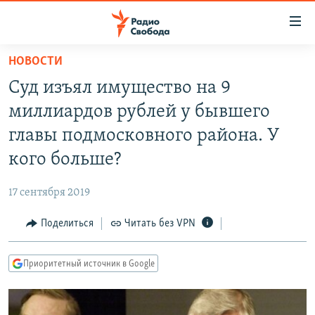
Ссылки
для
упрощенного
НОВОСТИ
ПРОГРАММЫ
доступа
Суд изъял имущество на 9
ПОДКАСТЫ
Вернуться
миллиардов рублей у бывшего
к
АВТОРСКИЕ ПРОЕКТЫ
главы подмосковного района. У
основному
ЦИТАТЫ СВОБОДЫ
содержанию
кого больше?
Вернутся
МНЕНИЯ
к
17 сентября 2019
КУЛЬТУРА
главной
Поделиться
Читать без VPN
навигации
IDEL.РЕАЛИИ
Вернутся
КАВКАЗ.РЕАЛИИ
к
Приоритетный источник в Google
СЕВЕР.РЕАЛИИ
поиску
СИБИРЬ.РЕАЛИИ