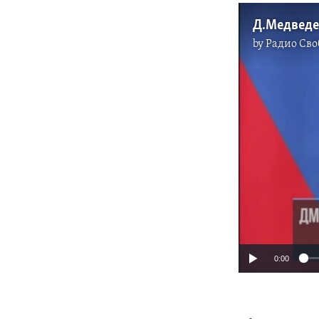
Д.Медведе
by
Радио Сво
0:00