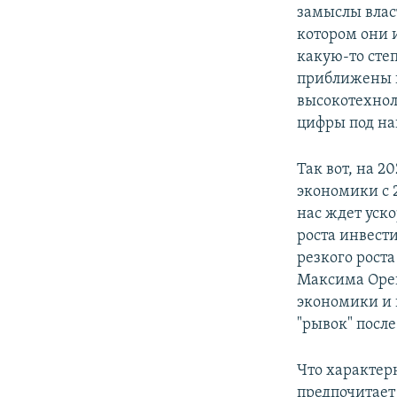
замыслы влас
котором они 
какую-то сте
приближены к 
высокотехнол
цифры под на
Так вот, на 2
экономики с 2
нас ждет уск
роста инвест
резкого рост
Максима Ореш
экономики и 
"рывок" после
Что характер
предпочитает