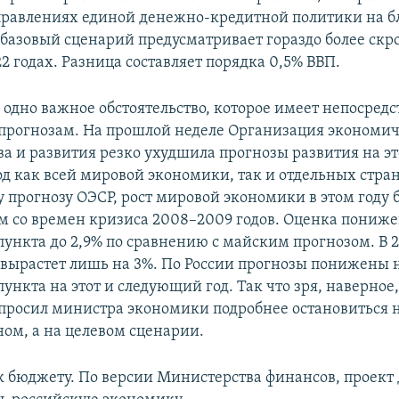
правлениях единой денежно-кредитной политики на 
м базовый сценарий предусматривает гораздо более ск
22 годах. Разница составляет порядка 0,5% ВВП.
 одно важное обстоятельство, которое имеет непосред
прогнозам. На прошлой неделе Организация экономич
ва и развития резко ухудшила прогнозы развития на эт
д как всей мировой экономики, так и отдельных стран
 прогнозу ОЭСР, рост мировой экономики в этом году 
со времен кризиса 2008–2009 годов. Оценка понижен
пункта до 2,9% по сравнению с майским прогнозом. В 2
вырастет лишь на 3%. По России прогнозы понижены н
ункта на этот и следующий год. Так что зря, наверно
просил министра экономики подробнее остановиться н
ом, а на целевом сценарии.
к бюджету. По версии Министерства финансов, проект