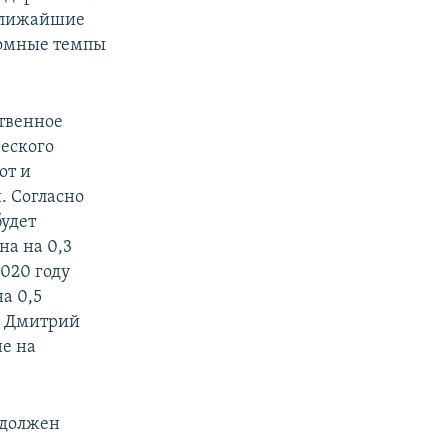
ближайшие
ромные темпы
ственное
еского
от и
. Согласно
будет
а на 0,3
020 году
а 0,5
е, Дмитрий
е на
 должен