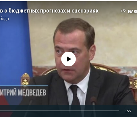
в о бюджетных прогнозах и сценариях
EMB
бода
No media source currently available
1:27
EMBED