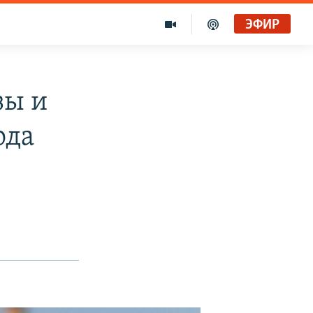
ЭФИР
зы и
ода