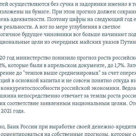
тей осуществляются без сучка и задоринки именно в т
изложены на бумаге. При этом прогноз должен сохраня
пень адекватности. Поэтому цифры на следующий год 
реальности. А вот по мере углубления в светлое
огичное будущее чиновники все больше начинают по
циональные цели из очередных майских указов Путин
020 год министерство понизило прогноз роста российск
%, которые были в апрельском документе, до 1,7%. Зато
орение до "темпов выше среднемировых" за счет опер
иций в основной капитал и не совсем понятно откуда в
а конкурентоспособности российской экономики. Ведо
кина непосредственно отвечает за темпы роста росс
их соответствие заявленным национальным целям. От
 2021 года.
но, Банк России при выработке своей денежно-кредит
 ориентироваться на собственные прогнозы, которые с