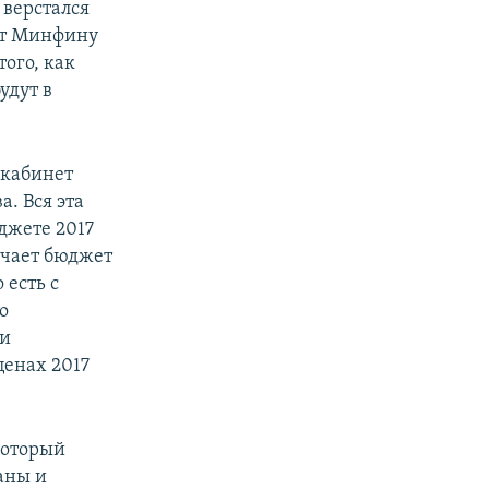
верстался
ет Минфину
того, как
удут в
 кабинет
px
width
а. Вся эта
джете 2017
учает бюджет
 есть с
о
ли
ценах 2017
который
аны и