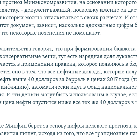
прогноз Минэкономразвития, на основании которого 
ехлетку, – документ важный, поскольку именно он да
 которых можно отталкиваться в своих расчетах. И от 
этот документ, зависит, насколько адекватные цифры б
 что некоторые пояснения не помешают.
правительства говорит, что при формировании бюджета
консервативные вещи, тут есть изрядная доля лукавств
ючается в применении правила, которое появилось в бю
ется оно в том, что все нефтяные доходы, которые пол
ефть выше 40 долларов за баррель в ценах 2017 года (то
 инфляцию), автоматически идут в Фонд национальног
я. И эти деньги могут быть использованы в случае, ес
 цена нефти опустится ниже все тех же 40 долларов в 
же Минфин берет за основу цифры целевого прогноза, 
вития пишет, исходя из того, что все грандиозные пл