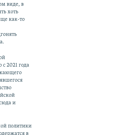
ом виде, в
ть хоть
еще как-то
дгонять
а.
ой
 с 2021 года
ежающего
зявшегося
мство
ийской
сюда и
ной политики
одержатся в