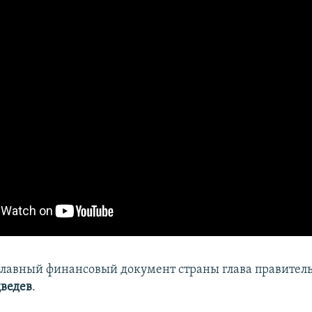
главный финансовый документ страны глава правитель
ведев
.