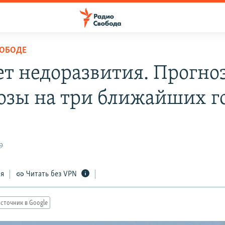
ВОБОДЕ
т недоразвития. Прогно
озы на три ближайших г
9
ся
Читать без VPN
сточник в Google