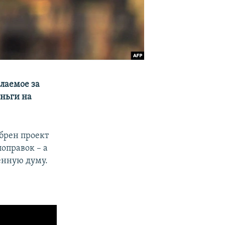
елаемое за
ньги на
обрен проект
оправок – а
венную думу.