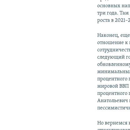
основных на
три года. Та
роста в 2021–
Наконец, еще
отношение к 
сотрудничест
следующий го
обновленному
минимальным 
процентного 
мировой ВВП 
процентного п
Анатольевич 
пессимистичн
Но вернемся 