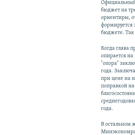
Официальный 
бюджет на тр
ориентиры, от
формируется 
бюджете. Так
Когда глава 
опирается на 
"опора" закл
года. Заключа
при цене на н
поправкой на
благосостояни
среднегодовая
года.
В остальном 
Минэкономраз