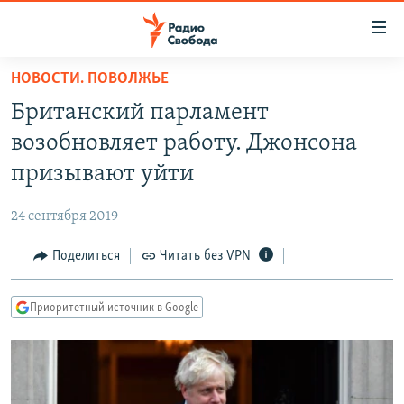
Ссылки
для
упрощенного
НОВОСТИ. ПОВОЛЖЬЕ
ПРОГРАММЫ
доступа
Британский парламент
ПОДКАСТЫ
Вернуться
возобновляет работу. Джонсона
к
АВТОРСКИЕ ПРОЕКТЫ
призывают уйти
основному
ЦИТАТЫ СВОБОДЫ
содержанию
24 сентября 2019
Вернутся
МНЕНИЯ
к
Поделиться
Читать без VPN
КУЛЬТУРА
главной
навигации
IDEL.РЕАЛИИ
Приоритетный источник в Google
Вернутся
КАВКАЗ.РЕАЛИИ
к
СЕВЕР.РЕАЛИИ
поиску
СИБИРЬ.РЕАЛИИ