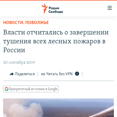
Ссылки
для
упрощенного
НОВОСТИ. ПОВОЛЖЬЕ
ПРОГРАММЫ
доступа
Власти отчитались о завершении
ПОДКАСТЫ
Вернуться
тушения всех лесных пожаров в
к
АВТОРСКИЕ ПРОЕКТЫ
России
основному
ЦИТАТЫ СВОБОДЫ
содержанию
30 сентября 2019
Вернутся
МНЕНИЯ
к
Поделиться
Читать без VPN
КУЛЬТУРА
главной
навигации
IDEL.РЕАЛИИ
Приоритетный источник в Google
Вернутся
КАВКАЗ.РЕАЛИИ
к
СЕВЕР.РЕАЛИИ
поиску
СИБИРЬ.РЕАЛИИ