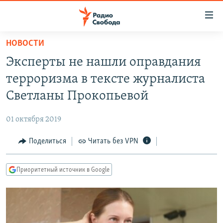
Ссылки
для
упрощенного
НОВОСТИ
ПРОГРАММЫ
доступа
Эксперты не нашли оправдания
ПОДКАСТЫ
Вернуться
терроризма в тексте журналиста
к
АВТОРСКИЕ ПРОЕКТЫ
Светланы Прокопьевой
основному
ЦИТАТЫ СВОБОДЫ
содержанию
01 октября 2019
Вернутся
МНЕНИЯ
к
Поделиться
Читать без VPN
КУЛЬТУРА
главной
навигации
IDEL.РЕАЛИИ
Приоритетный источник в Google
Вернутся
КАВКАЗ.РЕАЛИИ
к
СЕВЕР.РЕАЛИИ
поиску
СИБИРЬ.РЕАЛИИ