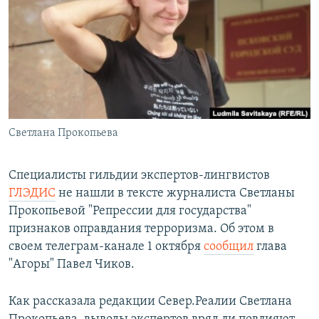
РАСПИСАНИЕ ВЕЩАНИЯ
ПОДПИШИТЕСЬ НА РАССЫЛКУ
СОЦИАЛЬНЫЕ СЕТИ
Светлана Прокопьева
Все сайты РСЕ/РС
Специалисты гильдии экспертов-лингвистов
ГЛЭДИС
не нашли в тексте журналиста Светланы
Прокопьевой "Репрессии для государства"
признаков оправдания терроризма. Об этом в
своем телеграм-канале 1 октября
сообщил
глава
"Агоры" Павел Чиков.
Как рассказала редакции Север.Реалии Светлана