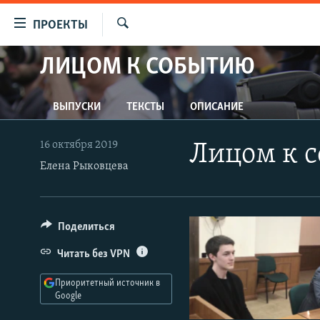
Ссылки
ПРОЕКТЫ
для
Искать
упрощенного
ЛИЦОМ К СОБЫТИЮ
ПРОГРАММЫ
доступа
ПОДКАСТЫ
Вернуться
ВЫПУСКИ
ТЕКСТЫ
ОПИСАНИЕ
АВТОРСКИЕ ПРОЕКТЫ
к
основному
ЦИТАТЫ СВОБОДЫ
16 октября 2019
Лицом к с
содержанию
МНЕНИЯ
Елена Рыковцева
Вернутся
КУЛЬТУРА
к
главной
IDEL.РЕАЛИИ
Поделиться
навигации
КАВКАЗ.РЕАЛИИ
Вернутся
Читать без VPN
к
СЕВЕР.РЕАЛИИ
поиску
Приоритетный источник в
СИБИРЬ.РЕАЛИИ
Google