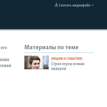
Скачать медиафайл
EMBED
Материалы по теме
 его
ЛИЦОМ К СОБЫТИЮ
онных
Страх перед новым
Гозман
лидером