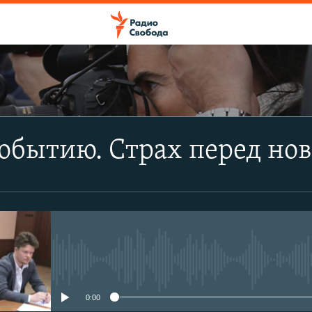
ПОДПИСАТЬСЯ
обытию. Страх перед но
Apple Podcasts
CastBox
Подписаться
No media source currently avail
0:00