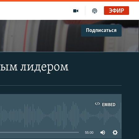
ЭФИР
Подписаться
вым лидером
EMBED
able
55:00