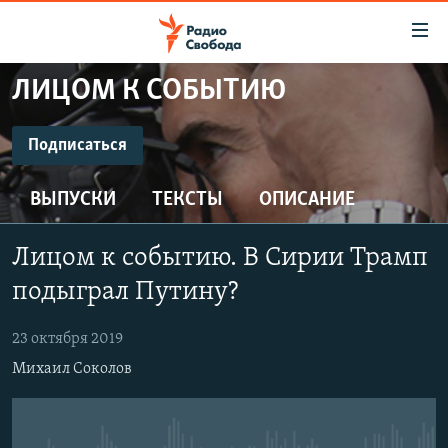
Ссылки
для
упрощенного
ЛИЦОМ К СОБЫТИЮ
ПРОГРАММЫ
доступа
ПОДКАСТЫ
Подписаться
Вернуться
к
ПОДПИСАТЬСЯ
АВТОРСКИЕ ПРОЕКТЫ
основному
ВЫПУСКИ
ТЕКСТЫ
ОПИСАНИЕ
ЦИТАТЫ СВОБОДЫ
содержанию
CastBox
Вернутся
МНЕНИЯ
Лицом к событию. В Сирии Трамп
к
КУЛЬТУРА
подыграл Путину?
главной
Подписаться
навигации
IDEL.РЕАЛИИ
23 октября 2019
Вернутся
КАВКАЗ.РЕАЛИИ
Михаил Соколов
к
СЕВЕР.РЕАЛИИ
поиску
СИБИРЬ.РЕАЛИИ