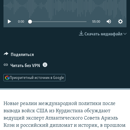
РАСПИСАНИЕ ВЕЩАНИЯ
No media source currently available
ПОДПИШИТЕСЬ НА РАССЫЛКУ
0:00
55:00
СОЦИАЛЬНЫЕ СЕТИ
Скачать медиафайл
Поделиться
Читать без VPN
Все сайты РСЕ/РС
Приоритетный источник в Google
Новые реалии международной политики после
вывода войск США из Курдистана обсуждают
ведущий эксперт Атлантического Совета Ариэль
Коэн и российский дипломат и историк, в прошлом