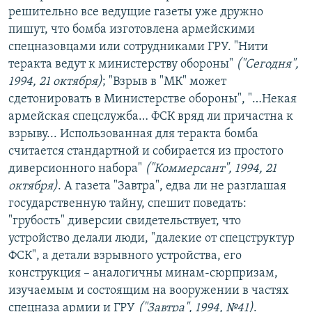
решительно все ведущие газеты уже дружно
пишут, что бомба изготовлена армейскими
спецназовцами или сотрудниками ГРУ. "Нити
теракта ведут к министерству обороны"
("Сегодня",
1994, 21 октября)
; "Взрыв в "МК" может
сдетонировать в Министерстве обороны", "…Некая
армейская спецслужба… ФСК вряд ли причастна к
взрыву... Использованная для теракта бомба
считается стандартной и собирается из простого
диверсионного набора"
("Коммерсант", 1994, 21
октября)
. А газета "Завтра", едва ли не разглашая
государственную тайну, спешит поведать:
"грубость" диверсии свидетельствует, что
устройство делали люди, "далекие от спецструктур
ФСК", а детали взрывного устройства, его
конструкция – аналогичны минам-сюрпризам,
изучаемым и состоящим на вооружении в частях
спецназа армии и ГРУ
("Завтра", 1994, №41)
.