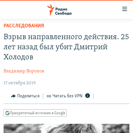
Ссылки
для
упрощенного
РАССЛЕДОВАНИЯ
ПРОГРАММЫ
доступа
Взрыв направленного действия. 25
ПОДКАСТЫ
Вернуться
лет назад был убит Дмитрий
к
АВТОРСКИЕ ПРОЕКТЫ
Холодов
основному
ЦИТАТЫ СВОБОДЫ
содержанию
Владимир Воронов
Вернутся
МНЕНИЯ
к
17 октября 2019
КУЛЬТУРА
главной
навигации
IDEL.РЕАЛИИ
Поделиться
Читать без VPN
Вернутся
КАВКАЗ.РЕАЛИИ
к
Приоритетный источник в Google
СЕВЕР.РЕАЛИИ
поиску
СИБИРЬ.РЕАЛИИ