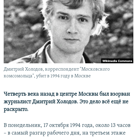
РАСПИСАНИЕ ВЕЩАНИЯ
ПОДПИШИТЕСЬ НА РАССЫЛКУ
СОЦИАЛЬНЫЕ СЕТИ
Дмитрий Холодов, корреспондент "Московского
Все сайты РСЕ/РС
комсомольца", убит в 1994 году в Москве
Четверть века назад в центре Москвы был взорван
журналист Дмитрий Холодов. Это дело всё ещё не
раскрыто.
В понедельник, 17 октября 1994 года, около 13 часов
– в самый разгар рабочего дня, на третьем этаже