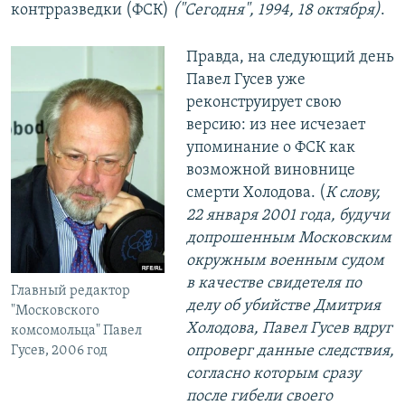
контрразведки (ФСК)
("Сегодня", 1994, 18 октября)
.
Правда, на следующий день
Павел Гусев уже
реконструирует свою
версию: из нее исчезает
упоминание о ФСК как
возможной виновнице
смерти Холодова. (
К слову,
22 января 2001 года, будучи
допрошенным Московским
окружным военным судом
в качестве свидетеля по
Главный редактор
делу об убийстве Дмитрия
"Московского
Холодова, Павел Гусев вдруг
комсомольца" Павел
опроверг данные следствия,
Гусев, 2006 год
согласно которым сразу
после гибели своего