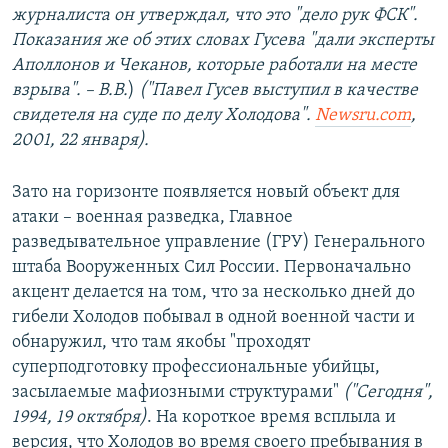
журналиста он утверждал, что это "дело рук ФСК".
Показания же об этих словах Гусева "дали эксперты
Аполлонов и Чеканов, которые работали на месте
взрыва". – В.В.
)
("Павел Гусев выступил в качестве
свидетеля на суде по делу Холодова".
Newsru.com
,
2001, 22 января).
Зато на горизонте появляется новый объект для
атаки – военная разведка, Главное
разведывательное управление (ГРУ) Генерального
штаба Вооруженных Сил России. Первоначально
акцент делается на том, что за несколько дней до
гибели Холодов побывал в одной военной части и
обнаружил, что там якобы "проходят
суперподготовку профессиональные убийцы,
засылаемые мафиозными структурами"
("Сегодня",
1994, 19 октября)
. На короткое время всплыла и
версия, что Холодов во время своего пребывания в