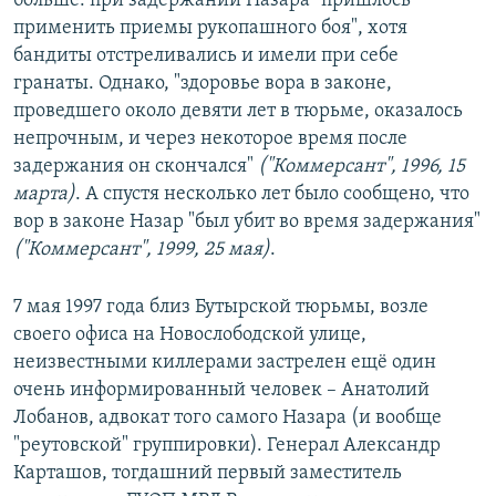
больше: при задержании Назара "пришлось
применить приемы рукопашного боя", хотя
бандиты отстреливались и имели при себе
гранаты. Однако, "здоровье вора в законе,
проведшего около девяти лет в тюрьме, оказалось
непрочным, и через некоторое время после
задержания он скончался"
("Коммерсант", 1996, 15
марта)
. А спустя несколько лет было сообщено, что
вор в законе Назар "был убит во время задержания"
("Коммерсант", 1999, 25 мая)
.
7 мая 1997 года близ Бутырской тюрьмы, возле
своего офиса на Новослободской улице,
неизвестными киллерами застрелен ещё один
очень информированный человек – Анатолий
Лобанов, адвокат того самого Назара (и вообще
"реутовской" группировки). Генерал Александр
Карташов, тогдашний первый заместитель