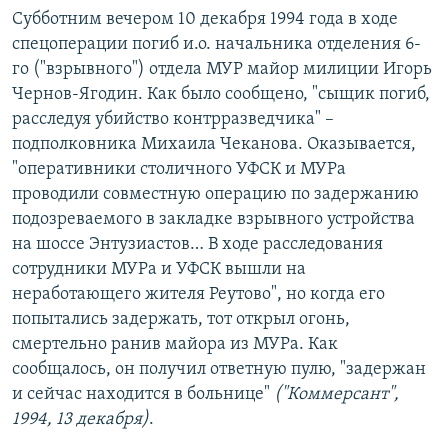
Субботним вечером 10 декабря 1994 года в ходе
спецоперации погиб и.о. начальника отделения 6-
го ("взрывного") отдела МУР майор милиции Игорь
Чернов-Ягодин. Как было сообщено, "сыщик погиб,
расследуя убийство контрразведчика" –
подполковника Михаила Чеканова. Оказывается,
"оперативники столичного УФСК и МУРа
проводили совместную операцию по задержанию
подозреваемого в закладке взрывного устройства
на шоссе Энтузиастов… В ходе расследования
сотрудники МУРа и УФСК вышли на
неработающего жителя Реутово", но когда его
попытались задержать, тот открыл огонь,
смертельно ранив майора из МУРа. Как
сообщалось, он получил ответную пулю, "задержан
и сейчас находится в больнице"
("Коммерсант",
1994, 13 декабря)
.