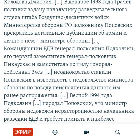
Холодова Дмитрия. […] В декабре 1993 года Грачев
поставил задачу начальнику разведывательного
отдела штаба Воздушно-десантных войск
Министерства обороны РФ полковнику Поповских
прекратить негативные публикации об армии и
лично о нем – министре обороны. […]
Командующий ВДВ генерал-полковник Подколзин,
его первый заместитель генерал-полковник
Пикаускас и заместитель по тылу генерал-
лейтенант Зуев […] неоднократно ставили
Поповских в известность о недовольстве министра
обороны по поводу неисполнения данного им
ранее распоряжения. […] Весной 1994 года
Подколзин […] передал Поповских, что министр
обороны недоволен нерасторопностью начальника
разведки ВДВ и требует принять к наиболее
"неуправляемому" журналисту – Холодову самые
ЭФИР
жесткие меры. […] Поповских, реализуя свой