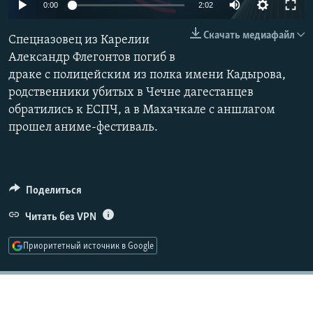
0:00
2:02
РАСПИСАНИЕ ВЕЩАНИЯ
Скачать медиафайл
ПОДПИШИТЕСЬ НА РАССЫЛКУ
Спецназовец из Карелии
Александр Флегонтов погиб в
драке с полицейским из полка имени Кадырова,
СОЦИАЛЬНЫЕ СЕТИ
родственники убитых в Чечне дагестанцев
обратились к ЕСПЧ, а в Махачкале с аншлагом
прошел аниме-фестиваль.
Все сайты РСЕ/РС
Поделиться
Читать без VPN
Приоритетный источник в Google