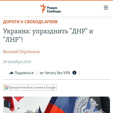
Ссылки
для
упрощенного
ДОРОГИ К СВОБОДЕ.АРХИВ
ПРОГРАММЫ
доступа
Украина: упразднить "ДНР" и
ПОДКАСТЫ
Вернуться
"ЛНР"!
к
АВТОРСКИЕ ПРОЕКТЫ
основному
Виталий Портников
ЦИТАТЫ СВОБОДЫ
содержанию
Вернутся
29 октября 2019
МНЕНИЯ
к
КУЛЬТУРА
Поделиться
Читать без VPN
главной
навигации
IDEL.РЕАЛИИ
Вернутся
Приоритетный источник в Google
КАВКАЗ.РЕАЛИИ
к
СЕВЕР.РЕАЛИИ
поиску
СИБИРЬ.РЕАЛИИ