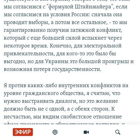
мы согласимся с "формулой Штайнмайера", если
мы согласимся на условия России: сначала она
проводит выборы, а потом все остальное, - то мы
гарантированно получим затяжной конфликт,
который с еще большей силой вспыхнет через
некоторое время. Конечно, для электоральной
привлекательности, для кого-то это было бы
выгодно, но для Украины это большой проигрыш и
возможная потеря государственности.
Я против каких-либо внутренних конфликтов на
уровне гражданского общества, я считаю, что
нужно выстраивать диалоги, но это желание
должно быть не с одной, а с обеих сторон. К
несчастью, мы видим снобистское отношение
офиса президента к общественным деятелям, к
ЭФИР
улице, к активистам, к тем людям, которые когда-