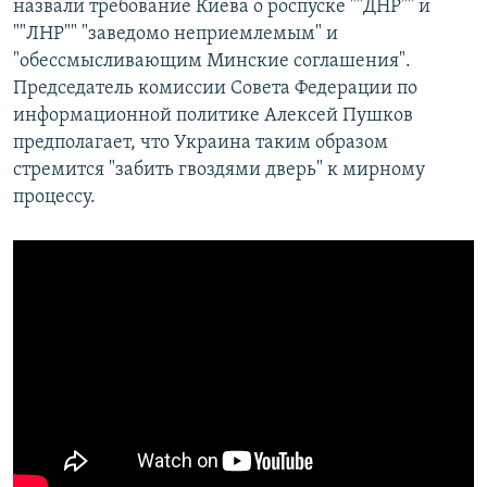
назвали требование Киева о роспуске ""ДНР"" и
""ЛНР"" "заведомо неприемлемым" и
"обессмысливающим Минские соглашения".
Председатель комиссии Совета Федерации по
информационной политике Алексей Пушков
предполагает, что Украина таким образом
стремится "забить гвоздями дверь" к мирному
процессу.