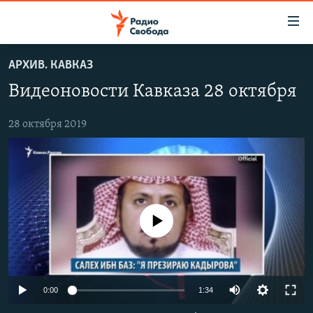
Ссылки
для
упрощенного
АРХИВ. КАВКАЗ
ПРОГРАММЫ
доступа
Видеоновости Кавказа 28 октября
ПОДКАСТЫ
Вернуться
к
АВТОРСКИЕ ПРОЕКТЫ
28 октября 2019
основному
ЦИТАТЫ СВОБОДЫ
содержанию
Вернутся
МНЕНИЯ
к
КУЛЬТУРА
главной
No media source currently available
навигации
IDEL.РЕАЛИИ
Вернутся
КАВКАЗ.РЕАЛИИ
к
СЕВЕР.РЕАЛИИ
поиску
0:00
1:34
СИБИРЬ.РЕАЛИИ