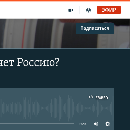
ЭФИР
Подписаться
яет Россию?
EMBED
able
55:00