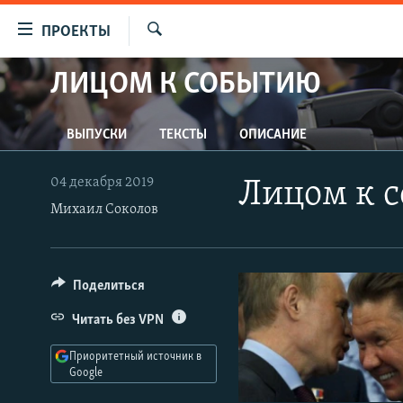
Ссылки
ПРОЕКТЫ
для
Искать
упрощенного
ЛИЦОМ К СОБЫТИЮ
ПРОГРАММЫ
доступа
ПОДКАСТЫ
Вернуться
ВЫПУСКИ
ТЕКСТЫ
ОПИСАНИЕ
АВТОРСКИЕ ПРОЕКТЫ
к
основному
ЦИТАТЫ СВОБОДЫ
04 декабря 2019
Лицом к с
содержанию
МНЕНИЯ
Михаил Соколов
Вернутся
КУЛЬТУРА
к
главной
IDEL.РЕАЛИИ
Поделиться
навигации
КАВКАЗ.РЕАЛИИ
Вернутся
Читать без VPN
к
СЕВЕР.РЕАЛИИ
поиску
Приоритетный источник в
СИБИРЬ.РЕАЛИИ
Google