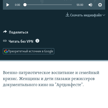
РАСПИСАНИЕ ВЕЩАНИЯ
0:00
55:00
ПОДПИШИТЕСЬ НА РАССЫЛКУ
Скачать медиафайл
СОЦИАЛЬНЫЕ СЕТИ
Поделиться
Читать без VPN
Приоритетный источник в Google
Все сайты РСЕ/РС
Военно-патриотическое воспитание и семейный
кризис. Женщины и дети глазами режиссеров
документального кино на "Артдокфесте".