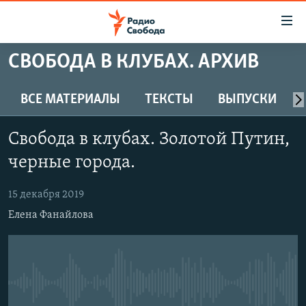
Ссылки
для
упрощенного
СВОБОДА В КЛУБАХ. АРХИВ
ПРОГРАММЫ
доступа
ПОДКАСТЫ
ВСЕ МАТЕРИАЛЫ
ТЕКСТЫ
ВЫПУСКИ
Вернуться
к
АВТОРСКИЕ ПРОЕКТЫ
основному
Свобода в клубах. Золотой Путин,
ЦИТАТЫ СВОБОДЫ
содержанию
черные города.
Вернутся
МНЕНИЯ
к
15 декабря 2019
КУЛЬТУРА
главной
Елена Фанайлова
навигации
IDEL.РЕАЛИИ
Вернутся
КАВКАЗ.РЕАЛИИ
к
СЕВЕР.РЕАЛИИ
поиску
No media source currently available
СИБИРЬ.РЕАЛИИ