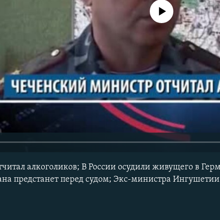
No media source currently avail
читал алкоголиков; В России осудили живущего в Гер
ана предстанет перед судом; Экс-министра Ингушетии