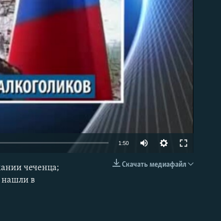
able
1:50
Скачать медиафайл
мании чеченца;
EMBED
 нашли в