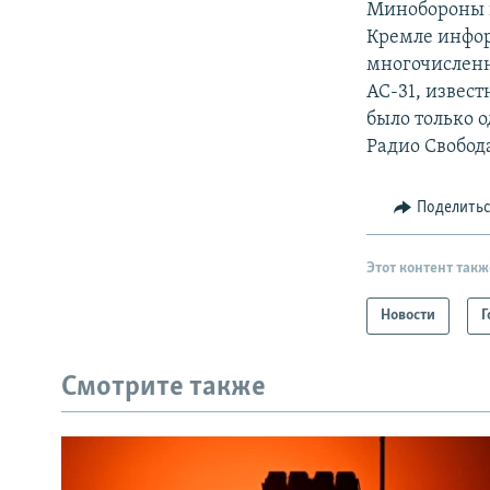
Минобороны не
Кремле инфор
многочисленн
АС-31, извес
было только о
Радио Свобод
Поделить
Этот контент такж
Новости
Г
Смотрите также