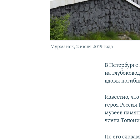
Мурманск, 2 июля 2019 года
В Петербурге
на глубоково
вдовы погибш
Известно, чт
героя России
музеев памят
члена Топони
По его слова