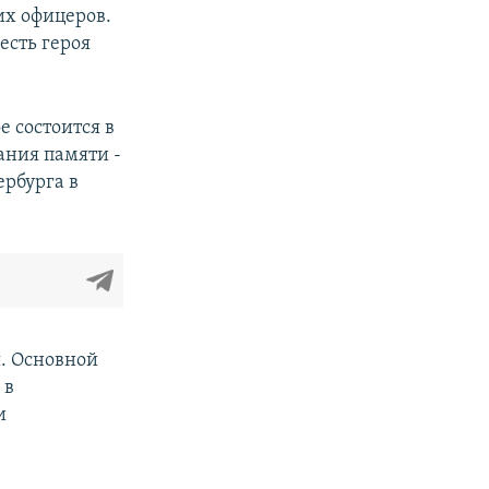
их офицеров.
есть героя
е состоится в
ания памяти -
ербурга в
я. Основной
 в
и