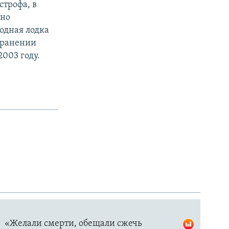
строфа, в
сно
одная лодка
транении
2003 году.