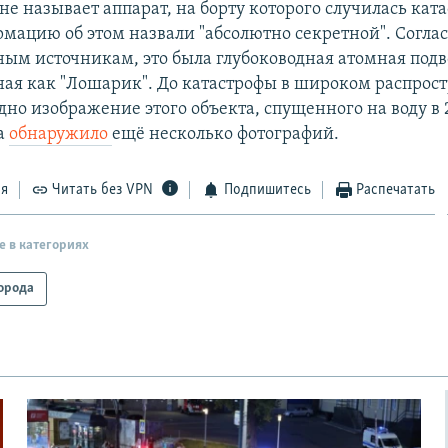
 называет аппарат, на борту которого случилась ката
мацию об этом назвали "абсолютно секретной". Согла
ым источникам, это была глубоководная атомная подв
тная как "Лошарик". До катастрофы в широком распрос
дно изображение этого объекта, спущенного на воду в 
а
обнаружило
ещё несколько фотографий.
ся
Читать без VPN
Подпишитесь
Распечатать
е в категориях
орода