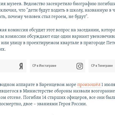
ния музеев. Ведомство засекретило биографию погибш
ключил, что "дети будут ходить в школу, названную в ч
ать, почему человек стал героем, не будут".
я комиссия обсудит этот вопрос на заседании, которо
ны комиссии обсуждают еще один вариант увековечив
 или улицу в проектируемом квартале в пригороде Пет
их.
CР в Инстаграме
СР в Телеграме
водном аппарате в Баренцевом море
произошёл
1 июл
ившегося в Министерстве обороны назвали возгорание
ом отсеке. Погибли 14 старших офицеров, все они был
осмертно, двое – званиями Героя России.​