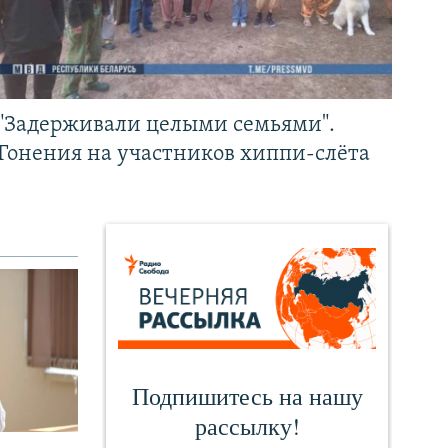
"Задерживали целыми семьями".
Гонения на участников хиппи-слёта