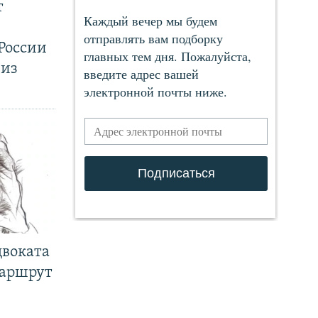
т
России
 из
двоката
маршрут