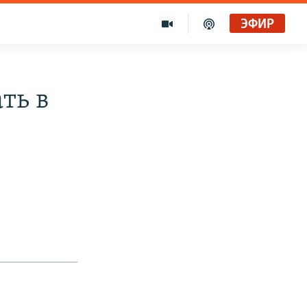
ЭФИР
ть в