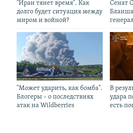
"Иран тянет время". Как
Сенат 
долго будет ситуация между
Бланша
миром и войной?
генера
"Может ударить, как бомба".
В резул
Блогеры – о последствиях
удара п
атак на Wildberries
есть п