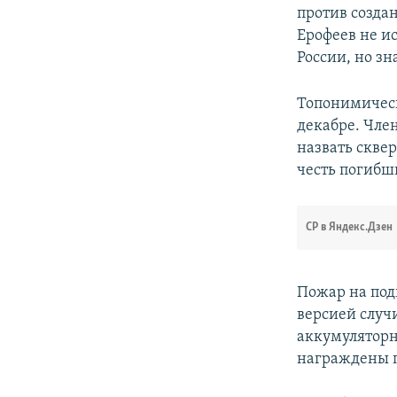
против созда
Ерофеев не ис
России, но зн
Топонимическа
декабре. Чле
назвать сквер
честь погибш
СР в Яндекс.Дзен
Пожар на под
версией случ
аккумуляторн
награждены п