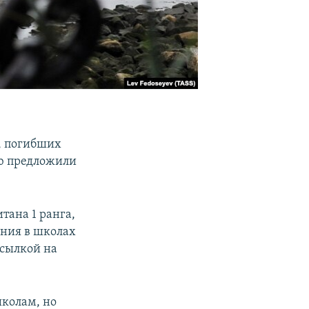
, погибших
ею предложили
тана 1 ранга,
ания в школах
ссылкой на
колам, но