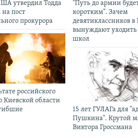
США утвердил Тодда
"Путь до армии буде
 на пост
коротким". Зачем
льного прокурора
девятиклассников в 
вынуждают уходить
школ
ьтате российского
о Киевской области
огибшие
15 лет ГУЛАГа для "а
Пушкина". Крутой 
Виктора Гроссмана