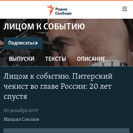
Ссылки
для
упрощенного
ЛИЦОМ К СОБЫТИЮ
ПРОГРАММЫ
доступа
ПОДКАСТЫ
Подписаться
Вернуться
к
ПОДПИСАТЬСЯ
АВТОРСКИЕ ПРОЕКТЫ
основному
ВЫПУСКИ
ТЕКСТЫ
ОПИСАНИЕ
ЦИТАТЫ СВОБОДЫ
содержанию
CastBox
Вернутся
МНЕНИЯ
Лицом к событию. Питерский
к
КУЛЬТУРА
чекист во главе России: 20 лет
главной
Подписаться
навигации
IDEL.РЕАЛИИ
спустя
Вернутся
КАВКАЗ.РЕАЛИИ
к
30 декабря 2019
СЕВЕР.РЕАЛИИ
поиску
Михаил Соколов
СИБИРЬ.РЕАЛИИ