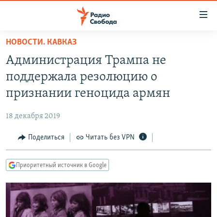
Ссылки
для
упрощенного
НОВОСТИ. КАВКАЗ
ПРОГРАММЫ
доступа
Администрация Трампа не
ПОДКАСТЫ
Вернуться
поддержала резолюцию о
к
АВТОРСКИЕ ПРОЕКТЫ
признании геноцида армян
основному
ЦИТАТЫ СВОБОДЫ
содержанию
18 декабря 2019
Вернутся
МНЕНИЯ
к
Поделиться
Читать без VPN
КУЛЬТУРА
главной
навигации
IDEL.РЕАЛИИ
Приоритетный источник в Google
Вернутся
КАВКАЗ.РЕАЛИИ
к
СЕВЕР.РЕАЛИИ
поиску
СИБИРЬ.РЕАЛИИ