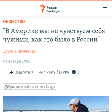
Ссылки
для
упрощенного
ОБЩЕСТВО
ПРОГРАММЫ
доступа
"В Америке мы не чувствуем себя
ПОДКАСТЫ
Вернуться
чужими, как это было в России"
к
АВТОРСКИЕ ПРОЕКТЫ
основному
Дарина Шевченко
ЦИТАТЫ СВОБОДЫ
содержанию
Вернутся
04 января 2020
МНЕНИЯ
к
КУЛЬТУРА
Поделиться
Читать без VPN
главной
навигации
IDEL.РЕАЛИИ
Вернутся
Приоритетный источник в Google
КАВКАЗ.РЕАЛИИ
к
СЕВЕР.РЕАЛИИ
поиску
СИБИРЬ.РЕАЛИИ