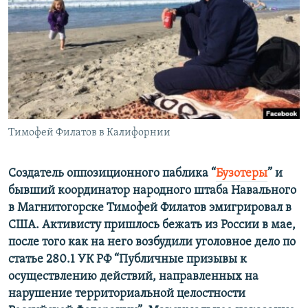
РАСПИСАНИЕ ВЕЩАНИЯ
ПОДПИШИТЕСЬ НА РАССЫЛКУ
СОЦИАЛЬНЫЕ СЕТИ
Тимофей Филатов в Калифорнии
Все сайты РСЕ/РС
Создатель оппозиционного паблика “
Бузотеры
” и
бывший координатор народного штаба Навального
в Магнитогорске Тимофей Филатов эмигрировал в
США. Активисту пришлось бежать из России в мае,
после того как на него возбудили уголовное дело по
статье 280.1 УК РФ “Публичные призывы к
осуществлению действий, направленных на
нарушение территориальной целостности