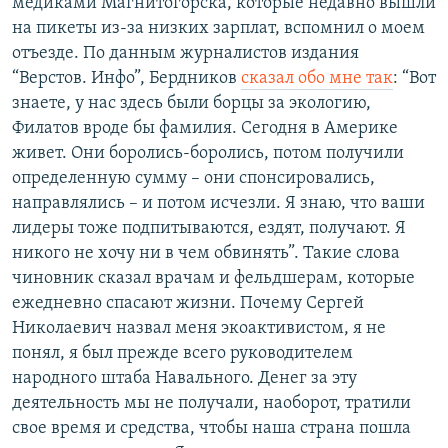
медиками Магнитогорска, которые недавно вышли
на пикеты из-за низких зарплат, вспомнил о моем
отъезде. По данным журналистов издания
“Верстов. Инфо”, Бердников
сказал обо мне так
: “Вот
знаете, у нас здесь были борцы за экологию,
Филатов вроде бы фамилия. Сегодня в Америке
живет. Они боролись-боролись, потом получили
определенную сумму – они спонсировались,
направлялись – и потом исчезли. Я знаю, что ваши
лидеры тоже подпитываются, ездят, получают. Я
никого не хочу ни в чем обвинять”. Такие слова
чиновник сказал врачам и фельдшерам, которые
ежедневно спасают жизни. Почему Сергей
Николаевич назвал меня экоактивистом, я не
понял, я был прежде всего руководителем
народного штаба Навального. Денег за эту
деятельность мы не получали, наоборот, тратили
свое время и средства, чтобы наша страна пошла