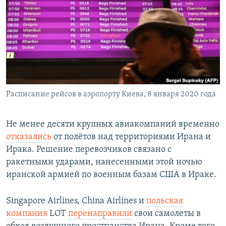
РАСПИСАНИЕ ВЕЩАНИЯ
ПОДПИШИТЕСЬ НА РАССЫЛКУ
СОЦИАЛЬНЫЕ СЕТИ
Расписание рейсов в аэропорту Киева, 8 января 2020 года
Все сайты РСЕ/РС
Не менее десяти крупных авиакомпаний временно
отказались
от полётов над территориями Ирана и
Ирака. Решение перевозчиков связано с
ракетными ударами, нанесенными этой ночью
иранской армией по военным базам США в Ираке.
Singapore Airlines, China Airlines и
польская
компания
LOT
перенаправили
свои самолеты в