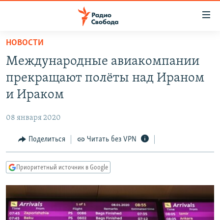
Ссылки
для
упрощенного
НОВОСТИ
ПРОГРАММЫ
доступа
Международные авиакомпании
ПОДКАСТЫ
Вернуться
прекращают полёты над Ираном
к
АВТОРСКИЕ ПРОЕКТЫ
и Ираком
основному
ЦИТАТЫ СВОБОДЫ
содержанию
08 января 2020
Вернутся
МНЕНИЯ
к
Поделиться
Читать без VPN
КУЛЬТУРА
главной
навигации
IDEL.РЕАЛИИ
Приоритетный источник в Google
Вернутся
КАВКАЗ.РЕАЛИИ
к
СЕВЕР.РЕАЛИИ
поиску
СИБИРЬ.РЕАЛИИ