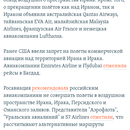
обход воздушного пространства Ирана. Кроме того,
о прекращении полётов как над Ираном, так и
Ираком объявили австралийская Qantas Airways,
тайваньская EVA Air, малайзийская Malaysia
Airlines, французская Air France и немецкая
авиакомпания Lufthansa.
Ранее США ввели запрет на полеты коммерческой
авиации над территорией Ирана и Ирака.
Авиакомпании Emirates Airline и Flydubai
отменили
рейсы в Багдад.
Росавиация
рекомендовала
российским
авиакомпаниям не совершать полеты в воздушном
пространстве Ирана, Ирака, Персидского и
Оманского заливов. Представители "Аэрофлота",
"Уральских авиалиний" и S7 Airlines
отметили
, что
рассчитывают альтернативные маршруты