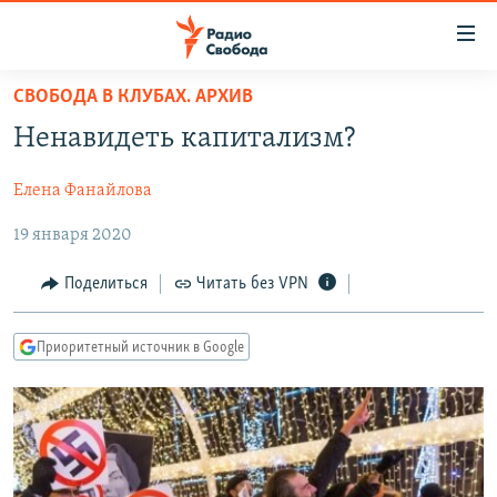
Ссылки
для
упрощенного
СВОБОДА В КЛУБАХ. АРХИВ
ПРОГРАММЫ
доступа
Ненавидеть капитализм?
ПОДКАСТЫ
Вернуться
к
Елена Фанайлова
АВТОРСКИЕ ПРОЕКТЫ
основному
19 января 2020
ЦИТАТЫ СВОБОДЫ
содержанию
Вернутся
МНЕНИЯ
Поделиться
Читать без VPN
к
КУЛЬТУРА
главной
Приоритетный источник в Google
навигации
IDEL.РЕАЛИИ
Вернутся
КАВКАЗ.РЕАЛИИ
к
СЕВЕР.РЕАЛИИ
поиску
СИБИРЬ.РЕАЛИИ