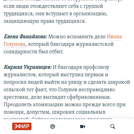
если люди отождествляют себя с группой
трудящихся, они вступают в организацию,
защищающую права трудящихся.
Елена Фанайлова:
Можно вспомнить дело
Ивана
Голунова
, который благодаря журналистской
солидарности был отбит.
Кирилл Украинцев:
И благодаря профсоюзу
журналистов, который выступил первым и
попросил людей выйти на улицу и сделать широкой
оглаской тот факт, что Голунов несправедливо
арестован, дело выглядит сфабрикованным.
Преодолеть атомизацию можно прежде всего при
помощи, допустим, широких социальных
кампаний. Сейчас экологическое движение
ЭФИР
объединяет людей в борьбе за общее – природу, лес,