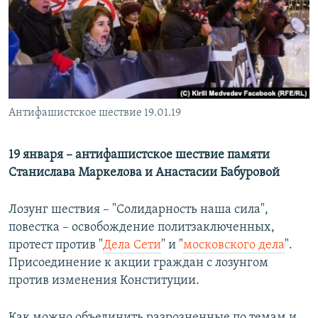
РАСПИСАНИЕ ВЕЩАНИЯ
ПОДПИШИТЕСЬ НА РАССЫЛКУ
СОЦИАЛЬНЫЕ СЕТИ
Антифашистское шествие 19.01.19
19 января – антифашистское шествие памяти
Станислава Маркелова и Анастасии Бабуровой
Все сайты РСЕ/РС
Лозунг шествия – "Солидарность наша сила",
повестка – освобождение политзаключенных,
протест против "
Дела Сети
" и "
московского дела
".
Присоединение к акции граждан с лозунгом
против изменения Конституции.
Как можно объединить разрозненные по темам и