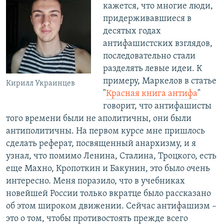
кажется, что многие люди,
придерживавшиеся в
десятых годах
антифашистских взглядов,
последовательно стали
разделять левые идеи. К
примеру, Маркелов в статье
Кирилл Украинцев
"
Красная книга антифа
"
говорит, что антифашисты
того времени были не аполитичны, они были
антиполитичны. На первом курсе мне пришлось
сделать реферат, посвященный анархизму, и я
узнал, что помимо Ленина, Сталина, Троцкого, есть
еще Махно, Кропоткин и Бакунин, это было очень
интересно. Меня поразило, что в учебниках
новейшей России только вкратце было рассказано
об этом широком движении. Сейчас антифашизм –
это о том, чтобы противостоять прежде всего