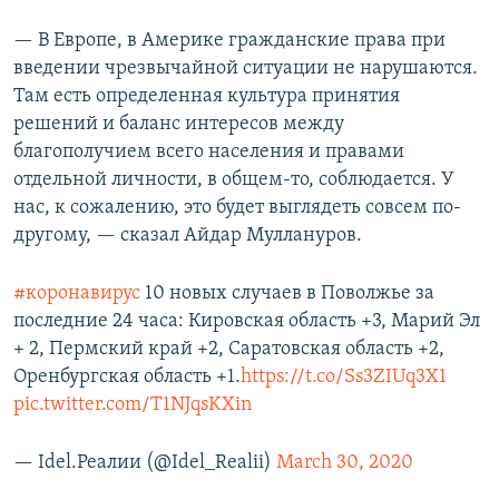
— В Европе, в Америке гражданские права при
введении чрезвычайной ситуации не нарушаются.
Там есть определенная культура принятия
решений и баланс интересов между
благополучием всего населения и правами
отдельной личности, в общем-то, соблюдается. У
нас, к сожалению, это будет выглядеть совсем по-
другому, — сказал Айдар Муллануров.
#коронавирус
10 новых случаев в Поволжье за
последние 24 часа: Кировская область +3, Марий Эл
+ 2, Пермский край +2, Саратовская область +2,
Оренбургская область +1.
https://t.co/Ss3ZIUq3X1
pic.twitter.com/T1NJqsKXin
— Idel.Реалии (@Idel_Realii)
March 30, 2020