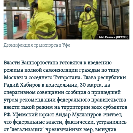
РАСПИСАНИЕ ВЕЩАНИЯ
ПОДПИШИТЕСЬ НА РАССЫЛКУ
СОЦИАЛЬНЫЕ СЕТИ
Дезинфекция транспорта в Уфе
Власти Башкортостана готовятся к введению
режима полной самоизоляции граждан по типу
Все сайты РСЕ/РС
Москвы и соседнего Татарстана. Глава республики
Радий Хабиров в понедельник, 30 марта, на
оперативном совещании сообщил о пришедшей
утром рекомендации федерального правительства
ввести такой режим на территории всех субъектов
РФ. Уфимский юрист Айдар Муллануров считает,
что федеральные власти, фактически, устранились
от "легализации" чрезвычайных мер, вынудив