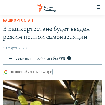
Ссылки
для
упрощенного
БАШКОРТОСТАН
ПРОГРАММЫ
доступа
В Башкортостане будет введен
ПОДКАСТЫ
Вернуться
режим полной самоизоляции
к
АВТОРСКИЕ ПРОЕКТЫ
основному
30 марта 2020
ЦИТАТЫ СВОБОДЫ
содержанию
Вернутся
МНЕНИЯ
Поделиться
Читать без VPN
к
КУЛЬТУРА
главной
Приоритетный источник в Google
навигации
IDEL.РЕАЛИИ
Вернутся
КАВКАЗ.РЕАЛИИ
к
СЕВЕР.РЕАЛИИ
поиску
СИБИРЬ.РЕАЛИИ