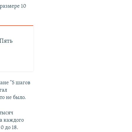
 размере 10
"Пять
ане "5 шагов
гал
то не было.
 тысяч
на каждого
0 до 18.