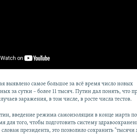
мая выявлено самое большое за всё время число новых
х за сутки – более 11 тысяч. Путин дал понять, что п
учаев заражения, в том числе, в росте числа тестов.
утин, введение режима самоизоляции в конце марта п
мя для того, чтобы подготовить систему здравоохранен
 словам президента, это позволило сохранить "тысячи