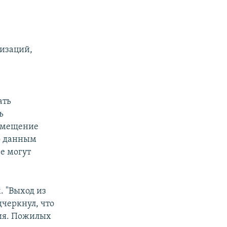
низаций,
ать
ь
ремещение
о данным
е могут
. "Выход из
дчеркнул, что
ия. Пожилых