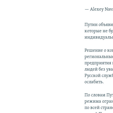
— Alexey Nav
Путин объяви
которые не б
индивидуаль
Решение о ко
региональные 
предприятия 
людей без ув
Русской служ
ослабить.
По словам Пу
режима огран
по всей стра