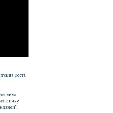
ричина роста
озволило
ия к пику
 жизней".