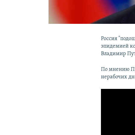
Россия "подо
эпидемией ко
Владимир Пут
По мнению Пу
нерабочих дн