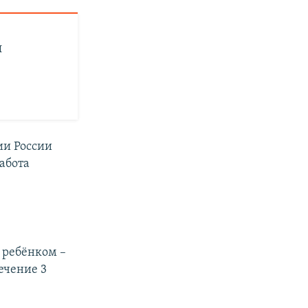
и
ии России
работа
 ребёнком –
течение 3