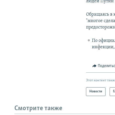
людей Путин 
Обращаясь в 
"многое сдел
предосторожн
По официал
инфекции, 
Поделить
Этот контент такж
Новости
Г
Смотрите также