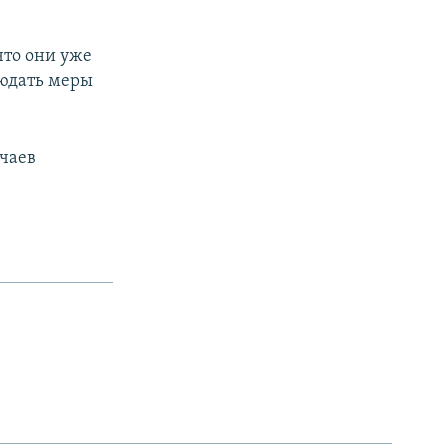
что они уже
людать меры
чаев