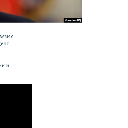
вязи с
дент
ии и
.