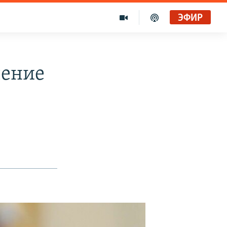
ЭФИР
чение