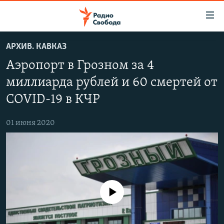
Ссылки
для
упрощенного
АРХИВ. КАВКАЗ
ПРОГРАММЫ
доступа
Аэропорт в Грозном за 4
ПОДКАСТЫ
Вернуться
миллиарда рублей и 60 смертей от
к
АВТОРСКИЕ ПРОЕКТЫ
COVID-19 в КЧР
основному
ЦИТАТЫ СВОБОДЫ
содержанию
Вернутся
01 июня 2020
МНЕНИЯ
к
КУЛЬТУРА
главной
навигации
IDEL.РЕАЛИИ
Вернутся
КАВКАЗ.РЕАЛИИ
к
No media source currently available
СЕВЕР.РЕАЛИИ
поиску
СИБИРЬ.РЕАЛИИ