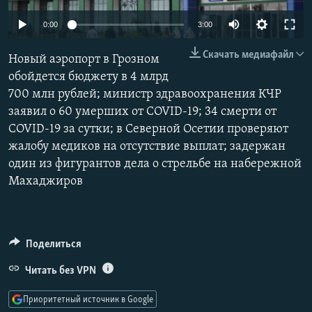
РАСПИСАНИЕ ВЕЩАНИЯ
Auto
0:00
3:00
ПОДПИШИТЕСЬ НА РАССЫЛКУ
270p
Скачать медиафайл
Новый аэропорт в Грозном
360p
СОЦИАЛЬНЫЕ СЕТИ
обойдется бюджету в 4 млрд
700 млн рублей; министр здравоохранения КЧР
480p
Auto
270p
360p
480p
заявил о 60 умерших от COVID-19; 34 смерти от
1080p
COVID-19 за сутки; в Северной Осетии проверяют
1080p
жалобу медиков на отсутствие выплат; задержан
один из фигурантов дела о стрельбе на набережной
Все сайты РСЕ/РС
Махаджиров
Поделиться
Читать без VPN
Приоритетный источник в Google