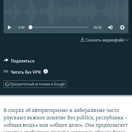
РАСПИСАНИЕ ВЕЩАНИЯ
No media source currently available
ПОДПИШИТЕСЬ НА РАССЫЛКУ
0:00
55:00
СОЦИАЛЬНЫЕ СЕТИ
Скачать медиафайл
Поделиться
Все сайты РСЕ/РС
Читать без VPN
Приоритетный источник в Google
В спорах об авторитаризме и либерализме часто
упускают важное понятие Res publica, республика –
«общая вещь» или «общее дело». Она предполагает