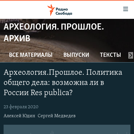
Ссылки
для
упрощенного
АРХЕОЛОГИЯ. ПРОШЛОЕ.
ПРОГРАММЫ
доступа
АРХИВ
ПОДКАСТЫ
Вернуться
к
АВТОРСКИЕ ПРОЕКТЫ
ВСЕ МАТЕРИАЛЫ
ВЫПУСКИ
ТЕКСТЫ
основному
ЦИТАТЫ СВОБОДЫ
содержанию
Археология.Прошлое. Политика
Вернутся
МНЕНИЯ
к
общего дела: возможна ли в
КУЛЬТУРА
главной
России Res publica?
навигации
IDEL.РЕАЛИИ
Вернутся
КАВКАЗ.РЕАЛИИ
23 февраля 2020
к
Алексей Юдин
Сергей Медведев
СЕВЕР.РЕАЛИИ
поиску
СИБИРЬ.РЕАЛИИ