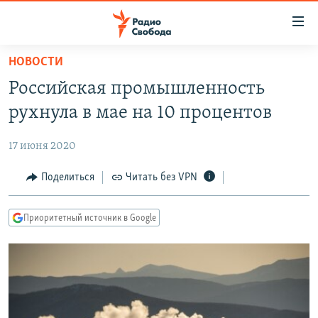
Ссылки
для
упрощенного
НОВОСТИ
ПРОГРАММЫ
доступа
Российская промышленность
ПОДКАСТЫ
Вернуться
рухнула в мае на 10 процентов
к
АВТОРСКИЕ ПРОЕКТЫ
основному
17 июня 2020
ЦИТАТЫ СВОБОДЫ
содержанию
Вернутся
МНЕНИЯ
Поделиться
Читать без VPN
к
КУЛЬТУРА
главной
Приоритетный источник в Google
навигации
IDEL.РЕАЛИИ
Вернутся
КАВКАЗ.РЕАЛИИ
к
СЕВЕР.РЕАЛИИ
поиску
СИБИРЬ.РЕАЛИИ