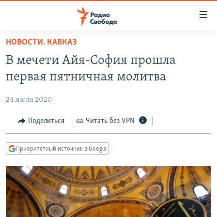
Ссылки
для
упрощенного
НОВОСТИ. КАВКАЗ
ПРОГРАММЫ
доступа
В мечети Айя-София прошла
ПОДКАСТЫ
Вернуться
первая пятничная молитва
к
АВТОРСКИЕ ПРОЕКТЫ
основному
24 июля 2020
ЦИТАТЫ СВОБОДЫ
содержанию
Вернутся
МНЕНИЯ
Поделиться
Читать без VPN
к
КУЛЬТУРА
главной
Приоритетный источник в Google
навигации
IDEL.РЕАЛИИ
Вернутся
КАВКАЗ.РЕАЛИИ
к
СЕВЕР.РЕАЛИИ
поиску
СИБИРЬ.РЕАЛИИ