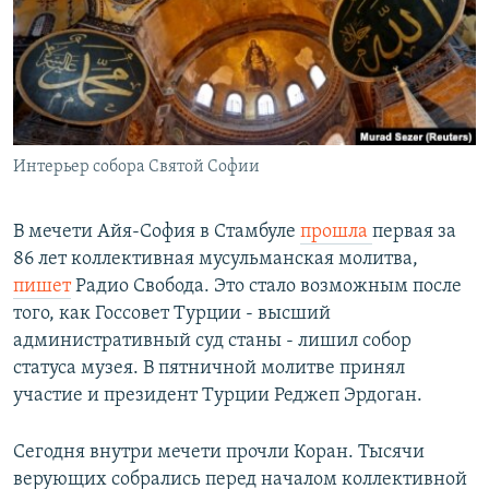
РАСПИСАНИЕ ВЕЩАНИЯ
ПОДПИШИТЕСЬ НА РАССЫЛКУ
СОЦИАЛЬНЫЕ СЕТИ
Интерьер собора Святой Софии
В мечети Айя-София в Стамбуле
прошла
первая за
86 лет коллективная мусульманская молитва,
Все сайты РСЕ/РС
пишет
Радио Свобода. Это стало возможным после
того, как Госсовет Турции - высший
административный суд станы - лишил собор
статуса музея. В пятничной молитве принял
участие и президент Турции Реджеп Эрдоган.
Сегодня внутри мечети прочли Коран. Тысячи
верующих собрались перед началом коллективной