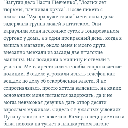
“Загугли дело Насти Шевченко”, "Долгих лет
тюрьмы, плешивая крыса". После пикета с
плакатом “Мусора хуже говна” меня около дома
задержала группа людей в штатском. Они
караулили меня несколько суток в тонированном
фургоне у дома, а в один прекрасный день, когда я
вышла в магазин, около меня и моего друга
внезапно выехали из засады две штатские
машины. Нас посадили в машину и отвезли в
участок. Меня арестовали за якобы сопротивление
полиции. В отделе угрожали изъять телефон как
вещдок по делу об оскорблении власти. Я не
сопротивлялась, просто хотела выяснить, на каких
основаниях меня пытаются задержать, да и не
могла невысокая девушка дать отпор десяти
взрослым мужикам. Сидела я в ужасных условиях
–
Путину такого не пожелаю. Камера спецприемника
была похожа на туалет в плацкартном вагоне