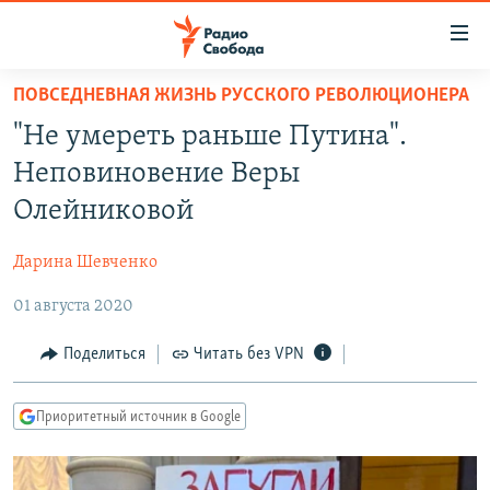
Ссылки
для
упрощенного
ПОВСЕДНЕВНАЯ ЖИЗНЬ РУССКОГО РЕВОЛЮЦИОНЕРА
ПРОГРАММЫ
доступа
"Не умереть раньше Путина".
ПОДКАСТЫ
Вернуться
Неповиновение Веры
к
АВТОРСКИЕ ПРОЕКТЫ
Олейниковой
основному
ЦИТАТЫ СВОБОДЫ
содержанию
Дарина Шевченко
Вернутся
МНЕНИЯ
к
01 августа 2020
КУЛЬТУРА
главной
навигации
IDEL.РЕАЛИИ
Поделиться
Читать без VPN
Вернутся
КАВКАЗ.РЕАЛИИ
к
Приоритетный источник в Google
СЕВЕР.РЕАЛИИ
поиску
СИБИРЬ.РЕАЛИИ