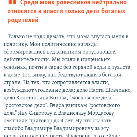
Среди моих ровесников нейтрально
относятся к власти только дети богатых
родителей
–
Только не надо думать, что мама впутала меня в
политику. Мои политические взгляды
сформировались под влиянием окружающей
действительности. Мы жили в нищенских
условиях, почти в сарае без горячей воды и туалета
в доме. И я вижу, как бедствуют люди в богатой
стране. На тех, кто сопротивляется власти,
возбуждают уголовные дела: дело Насти Шевченко,
дело Константина Котова, "московское дело",
"ростовское дело". Вчера узникам "ростовского
дела" Яну Сидорову и Владиславу Мордасову
смягчили приговор до 4 лет. Ну что сказать,
спасибо Владимиру Владимировичу за эту
неслыханную щедрость. Я уверена, что сейчас