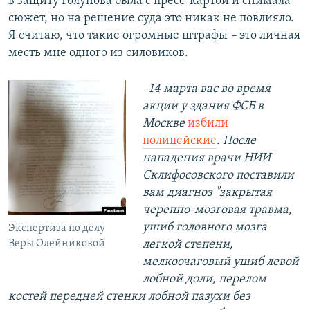
в защиту Голунова была с пресс-картой и снимала
сюжет, но на решение суда это никак не повлияло.
Я считаю, что такие огромные штрафы
–
это личная
месть мне одного из силовиков.
–14 марта вас во время
акции у здания ФСБ в
Москве
избили
полицейские
. После
нападения врачи НИИ
Склифосовского поставили
вам диагноз "закрытая
черепно-мозговая травма,
ушиб головного мозга
Экспертиза по делу
легкой степени,
Веры Олейниковой
мелкоочаговый ушиб левой
лобной доли, перелом
костей передней стенки лобной пазухи без