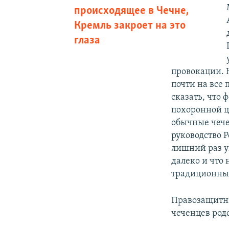
происходящее в Чечне,
Кремль закроет на это
глаза
провокации. Н
почти на все 
сказать, что
похоронной ц
обычные чече
руководство 
лишний раз у
далеко и что
традиционные
Правозащитни
чеченцев род