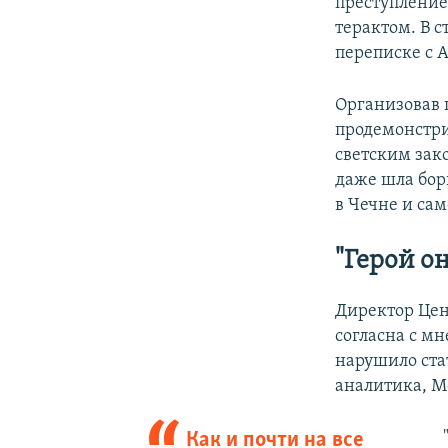
преступление.
терактом. В 
переписке с 
Организовав 
продемонстри
светским зак
даже шла бор
в Чечне и са
"Герой он
Директор Цен
согласна с м
нарушило ста
аналитика, Мо
Как и почти на все