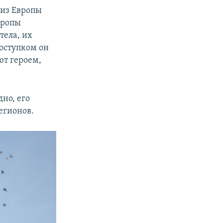
 из Европы
вропы
тела, их
поступком он
ют героем,
но, его
егионов.