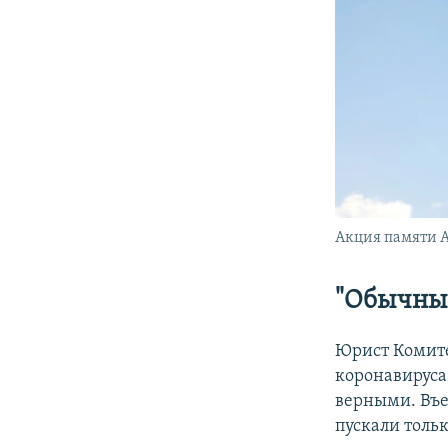
Акция памяти А
"Обычны
Юрист Комите
коронавируса
верными. Въе
пускали тольк