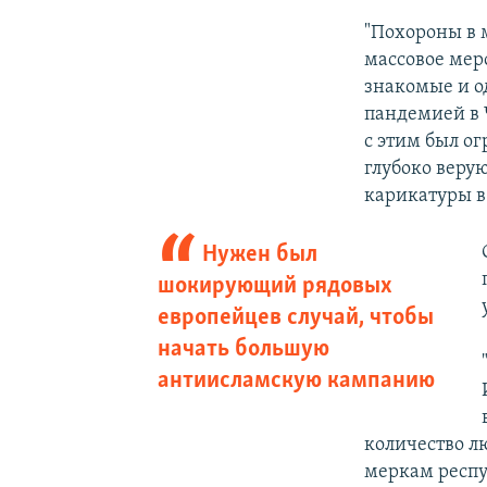
"Похороны в 
массовое меро
знакомые и од
пандемией в 
с этим был о
глубоко веру
карикатуры в 
Нужен был
шокирующий рядовых
европейцев случай, чтобы
начать большую
антиисламскую кампанию
количество л
меркам респу