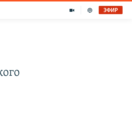
ЭФИР
кого