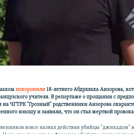
змахом
похоронили
18-летнего Абдуллаха Анзорова, ко
ранцузского учителя. В репортаже о прощании с пред
 на ЧГТРК "Грозный" родственники Анзорова охаракт
ненного юношу и заявили, что он стал жертвой провок
твенников вовсе назвал действия убийцы "джихадом" 