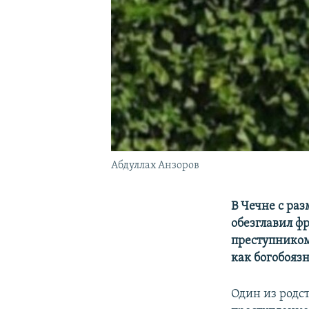
Абдуллах Анзоров
В Чечне с ра
обезглавил ф
преступником
как богобояз
Один из родс