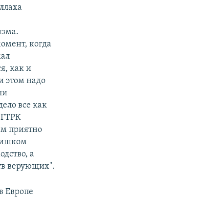
уллаха
изма.
момент, когда
жал
я, как и
и этом надо
ли
ело все как
ЧГТРК
им приятно
слишком
дство, а
тв верующих".
в Европе