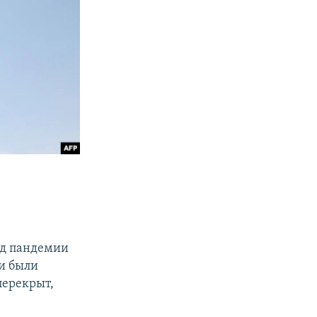
од пандемии
и были
перекрыт,