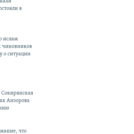
знали
остояли в
о ислам
их чиновников
у о ситуации
а Сокирянская
нах Анзорова
ению
имание, что