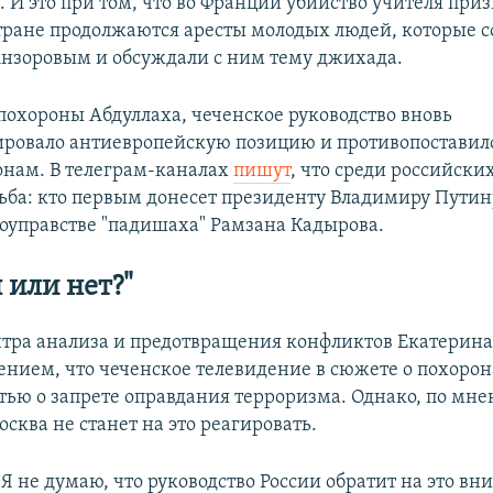
 И это при том, что во Франции убийство учителя при
стране продолжаются аресты молодых людей, которые с
Анзоровым и обсуждали с ним тему джихада.
похороны Абдуллаха, чеченское руководство вновь
ровало антиевропейскую позицию и противопоставил
онам. В телеграм-каналах
пишут
, что среди российск
ьба: кто первым донесет президенту Владимиру Путин
моуправстве "падишаха" Рамзана Кадырова.
 или нет?"
тра анализа и предотвращения конфликтов Екатерин
нением, что чеченское телевидение в сюжете о похоро
тью о запрете оправдания терроризма. Однако, по мн
сква не станет на это реагировать.
"Я не думаю, что руководство России обратит на это вн