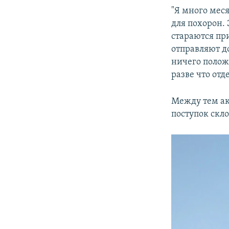
"Я много меся
для похорон. 
стараются пр
отправляют до
ничего полож
разве что от
Между тем ак
поступок скл