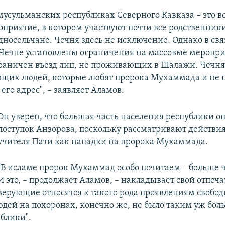
мусульманских республиках Северного Кавказа – это в
приятие, в котором участвуют почти все родственники
носельчане. Чечня здесь не исключение. Однако в свя
Чечне установлены ограничения на массовые мероприя
граничен въезд лиц, не проживающих в Шалажи. Чечня
ющих людей, которые любят пророка Мухаммада и не
его адрес", – заявляет Аламов.
Он уверен, что большая часть населения республики о
поступок Анзорова, поскольку рассматривают действия
учителя Пати как нападки на пророка Мухаммада.
"В исламе пророк Мухаммад особо почитаем – больше 
И это, – продолжает Аламов, – накладывает свой отпечат
верующие относятся к такого рода проявлениям свобод
юдей на похоронах, конечно же, не было таким уж бо
блики".