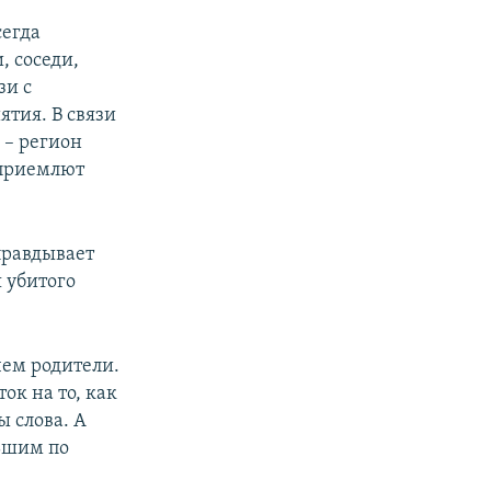
сегда
, соседи,
зи с
тия. В связи
 – регион
 приемлют
правдывает
 убитого
чем родители.
ок на то, как
ы слова. А
льшим по