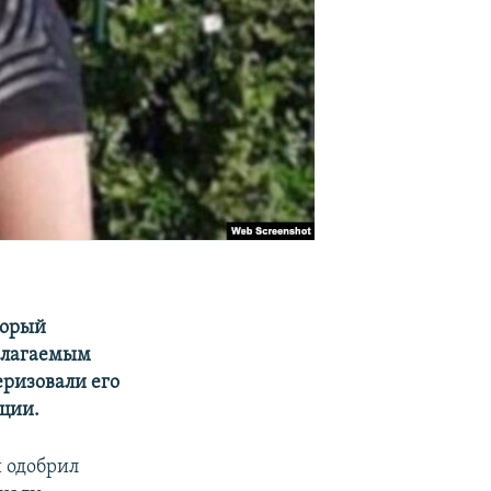
торый
полагаемым
еризовали его
ации.
и одобрил