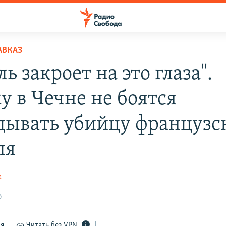
АВКАЗ
ь закроет на это глаза".
у в Чечне не боятся
дывать убийцу французс
ля
а
0
ся
Читать без VPN