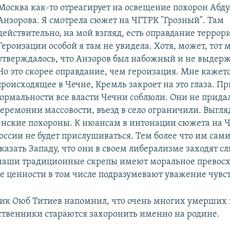
Москва как-то отреагирует на освещение похорон Абд
Анзорова. Я смотрела сюжет на ЧГТРК "Грозный". Там
действительно, на мой взгляд, есть оправдание террор
Героизации особой я там не увидела. Хотя, может, тот 
утверждалось, что Анзоров был набожный и не выдер
о это скорее оправдание, чем героизация. Мне кажетс
происходящее в Чечне, Кремль закроет на это глаза. Пр
 формальности все власти Чечни соблюли. Они не прида
еремонии массовости, въезд в село ограничили. Выгляд
нские похороны. К нюансам в интонации сюжета на 
России не будет прислушиваться. Тем более что им сам
казать Западу, что они в своем либерализме заходят 
 наши традиционные скрепы имеют моральное превосхо
 ценности в том числе подразумевают уважение чувс
к Оюб Титиев напомнил, что очень многих умерших 
ственники стараются захоронить именно на родине.