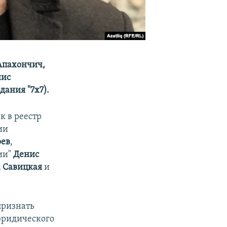
Апахончич,
нис
дания "7x7).
к в реестр
ии
рев
,
ии"
Денис
 Савицкая
и
признать
юридического