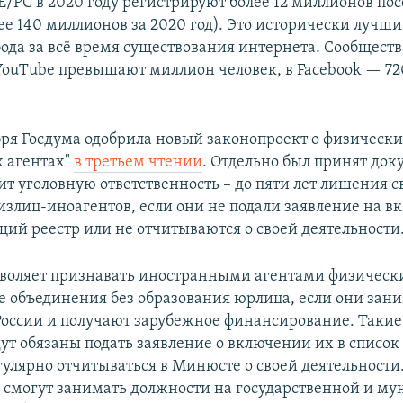
/РС в 2020 году регистрируют более 12 миллионов по
ее 140 миллионов за 2020 год). Это исторически лучши
ода за всё время существования интернета. Сообществ
YouTube превышают миллион человек, в Facebook — 72
бря Госдума одобрила новый законопроект о физически
 агентах"
в третьем чтении
. Отдельно был принят док
т уголовную ответственность – до пяти лет лишения с
злиц-иноагентов, если они не подали заявление на в
щий реестр или не отчитываются о своей деятельности
воляет признавать иностранными агентами физическ
 объединения без образования юрлица, если они зан
России и получают зарубежное финансирование. Таки
ут обязаны подать заявление о включении их в список
егулярно отчитываться в Минюсте о своей деятельности
 смогут занимать должности на государственной и м