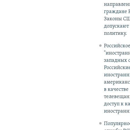
направленн
граждане 
Законы СШ
допускают
политику.
Российско
"иностранн
западных 
Российские
иностранны
американск
в качестве
телевещани
доступ к к
иностранн
Популярнос