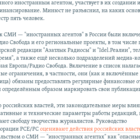
нного иностранным агентом, участвует в их создании 
инансирование. Минюст не разъяснил, на каких осно
стр пять человек.
ок СМИ — "иностранных агентов" в России были включ
дио Свобода и его региональные проекты, в том числе
рской редакции "Азатлык Радиосы" и "Idel.Реалии", те
ремя", а также ещё несколько подразделений медиа-к
ная Европа/Радио Свобода. Включение в список налаг
ые ограничения, в частности, они (как и включённые 
ица) обязаны предоставлять регулярные финансовые о
и определённым образом маркировать свои публикаци
 российских властей, эти законодательные меры влия
ативные и технические параметры работы редакций, 
ют свободу творчества журналистов. Руководство
орации РСЕ/РС
оценивают действия российских власт
льством о СМИ — "иностранных агентах" как "опасные