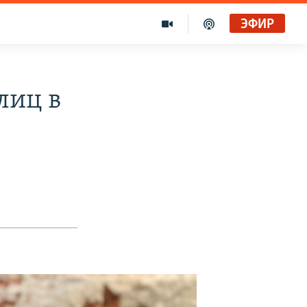
ЭФИР
лиц в