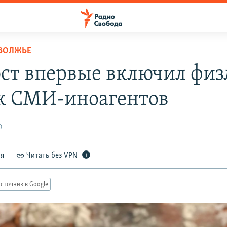
ОВОЛЖЬЕ
т впервые включил физ
к СМИ-иноагентов
0
ся
Читать без VPN
сточник в Google