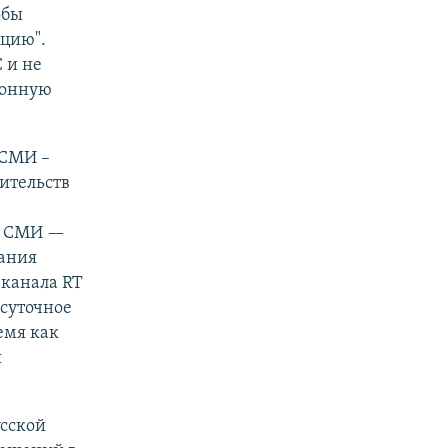
обы
цию".
 и не
ионную
 СМИ –
ительств
 о СМИ —
вания
еканала RT
осуточное
емя как
я
усской