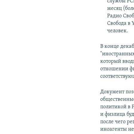
службы РСE
месяц (бол
Радио Своб
Свобода в 
человек.
В конце дека
"иностранных
который вводи
отношении фи
соответствую
Документ поз
общественные
политикой в 
и физлица буд
после чего р
иноагенты не