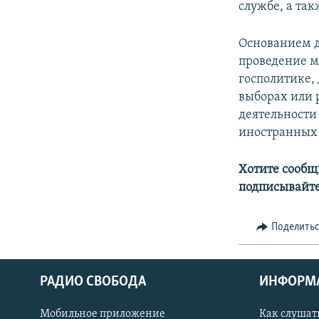
службе, а та
Основанием д
проведение м
госполитике,
выборах или 
деятельности
иностранных 
Хотите сообщ
подписывайте
Поделить
РАДИО СВОБОДА
ИНФОРМ
Мобильное приложение
Как слушат