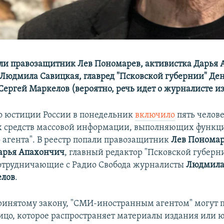
али правозащитник Лев Пономарев, активистка Дарья 
Людмила Савицкая, главред "Псковской губернии" Де
ергей Маркелов (вероятно, речь идет о журналисте из
 юстиции России в понедельник
включило
пять челове
х средств массовой информации, выполняющих функц
 агента". В реестр попали правозащитник
Лев Понома
арья Апахончич
, главный редактор "Псковской губерн
сотрудничающие с Радио Свобода журналисты
Людмила
елов
.
ринятому закону, "СМИ-иностранным агентом" могут 
ицо, которое распространяет материалы издания или 