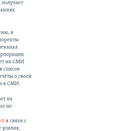
и получает
ваниях
ены, в
 поректы
леканал
орпорации
ает на СМИ
в список
тчёты о своей
и в СМИ.
ют на
но не
ей
в связи с
 усилия,