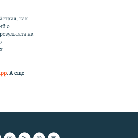
йствия, как
ий о
результата на
в
ах
App
. А еще