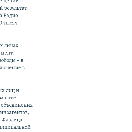
сещений в
й результат
а Радио
0 тысяч
х лицах-
умент,
вободы – в
ключение в
.
их лиц и
имаются
е объединения
 иноагентов,
. Физлица-
униципальной