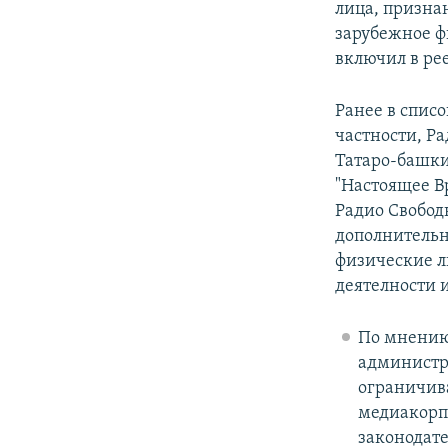
лица, призна
зарубежное ф
включил в рее
Ранее в спис
частности, Ра
Татаро-башки
"Настоящее В
Радио Свобод
дополнительн
физические л
деятелности 
По мнению
администр
ограничива
медиакорп
законодате