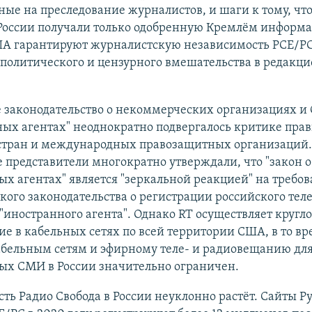
ые на преследование журналистов, и шаги к тому, чт
России получали только одобренную Кремлём информа
А гарантируют журналистскую независимость РСЕ/РС
 политического и цензурного вмешательства в редакц
е законодательство о некоммерческих организациях и
ых агентах" неоднократно подвергалось критике прав
стран и международных правозащитных организаций.
 представители многократно утверждали, что "закон
х агентах" является "зеркальной реакцией" на требо
ого законодательства о регистрации российского тел
 "иностранного агента". Однако RT осуществляет кругл
е в кабельных сетях по всей территории США, в то вр
абельным сетям и эфирному теле- и радиовещанию дл
ых СМИ в России значительно ограничен.
ть Радио Свобода в России неуклонно растёт. Сайты Р