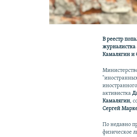
В реестр поп
журналистка 
Камалягин и С
Министерство
"иностранны
иностранного
активистка
Д
Камалягин
, 
Сергей Марк
По недавно п
физическое л