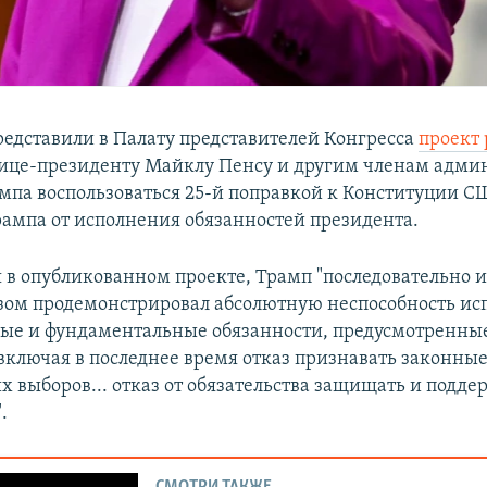
едставили в Палату представителей Конгресса
проект
ице-президенту Майклу Пенсу и другим членам адми
мпа воспользоваться 25-й поправкой к Конституции С
рампа от исполнения обязанностей президента.
я в опубликованном проекте, Трамп "последовательно
азом продемонстрировал абсолютную неспособность ис
ые и фундаментальные обязанности, предусмотренные
включая в последнее время отказ признавать законные
х выборов... отказ от обязательства защищать и подде
.