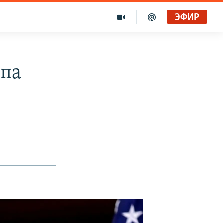
ЭФИР
мпа