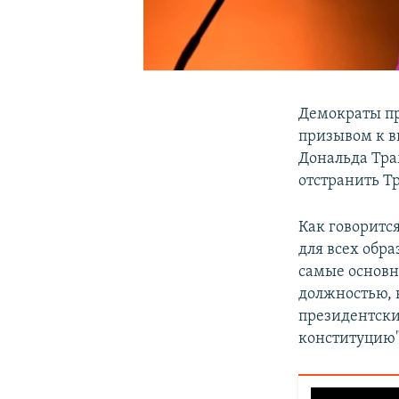
Демократы пр
призывом к в
Дональда Тра
отстранить Т
Как говоритс
для всех обр
самые основн
должностью, 
президентски
конституцию"