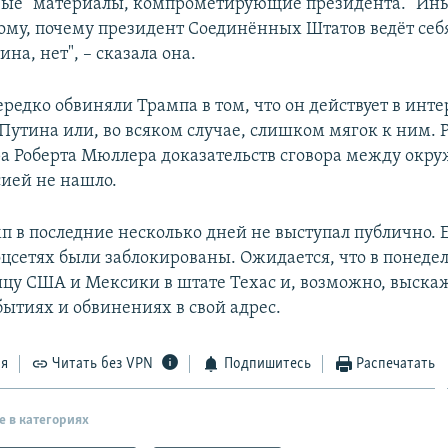
вые" материалы, компрометирующие президента. "Ин
ому, почему президент Соединённых Штатов ведёт себ
на, нет", – сказала она.
редко обвиняли Трампа в том, что он действует в инте
Путина или, во всяком случае, слишком мягок к ним. 
а Роберта Мюллера доказательств сговора между окр
сией не нашло.
п в последние несколько дней не выступал публично. 
оцсетях были заблокированы. Ожидается, что в понеде
ицу США и Мексики в штате Техас и, возможно, выскаж
бытиях и обвинениях в свой адрес.
ся
Читать без VPN
Подпишитесь
Распечатать
е в категориях