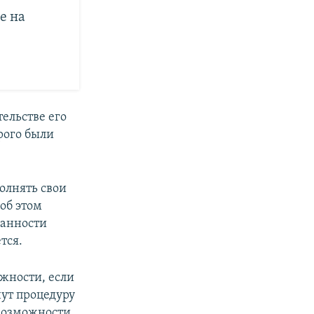
е на
тельстве его
рого были
олнять свои
об этом
занности
тся.
лжности, если
нут процедуру
возможности