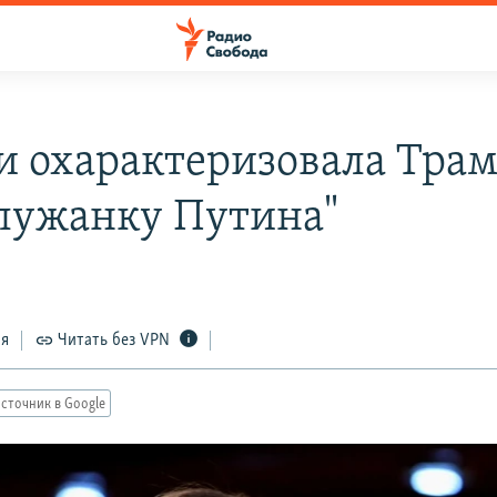
и охарактеризовала Тра
служанку Путина"
ся
Читать без VPN
сточник в Google