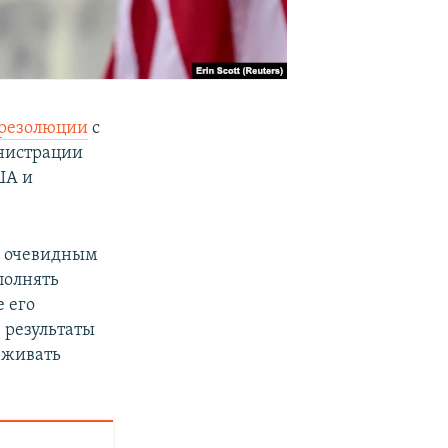
 резолюции
с
нистрации
ША и
 и очевидным
полнять
 его
 результаты
рживать