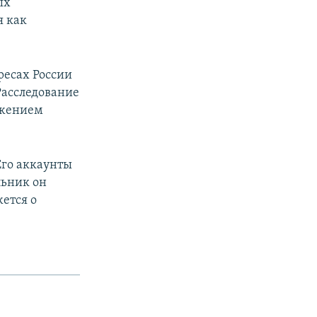
ых
я как
ресах России
Расследование
ужением
Его аккаунты
льник он
ется о