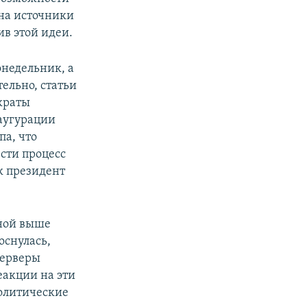
на источники
ив этой идеи.
онедельник, а
ельно, статьи
краты
наугурации
па, что
ести процесс
ак президент
нной выше
оснулась,
серверы
еакции на эти
политические