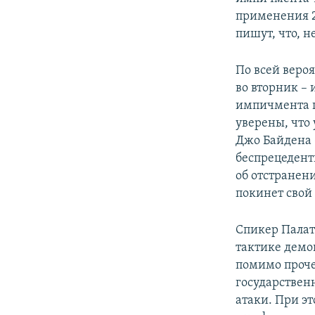
применения 2
пишут, что, 
По всей вероя
во вторник –
импичмента п
уверены, что
Джо Байдена 
беспрецедентн
об отстранени
покинет свой 
Спикер Палат
тактике демо
помимо проче
государствен
атаки. При э