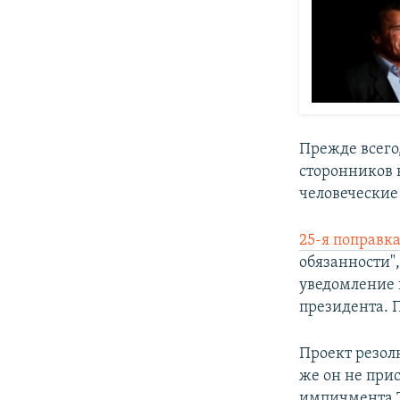
Прежде всего,
сторонников 
человеческие
25-я поправк
обязанности"
уведомление 
президента. 
Проект резол
же он не при
импичмента Т