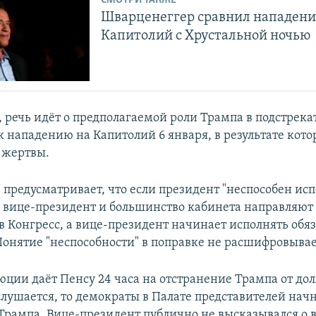
СМОТРИ ТАКЖЕ
Шварценеггер сравнил нападени
Капитолий с Хрустальной ночью
 речь идёт о предполагаемой роли Трампа в подстрека
к нападению на Капитолий 6 января, в результате кото
 жертвы.
а
предусматривает, что если президент "неспособен исп
, вице-президент и большинство кабинета направляют 
в Конгресс, а вице-президент начинает исполнять обя
Понятие "неспособности" в поправке не расшифровывае
юции даёт Пенсу 24 часа на отстранение Трампа от до
слушается, то демократы в Палате представителей нач
рампа. Вице-президент публично не высказывался о 