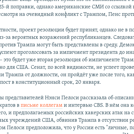
5-й поправки, однако американские СМИ со ссылкой 
несмотря на очевидный конфликт с Трампом, Пенс прот
тности, проект резолюции будет принят, однако не в п
 из-за вероятных возражений республиканцев. Следоват
ротив Трампа могут быть представлены в среду. Демо
 успеют проголосовать за импичмент президента до и
– это будет уже вторая резолюция об импичменте Трам
о для США. Сенат, по всей видимости, не успеет пров
и Трампа от должности, он пройдёт уже после того, к
пост в конституционный срок, 20 января.
ы представителей Нэнси Пелоси рассказала об описа
кратов в
письме коллегам
и интервью CBS. В нём она к
го, и предполагаемых российских хакерских атак на 
ных учреждений США, обвинив Трампа в отсутствии р
том Пелоси предположила, что у России есть "личные, 