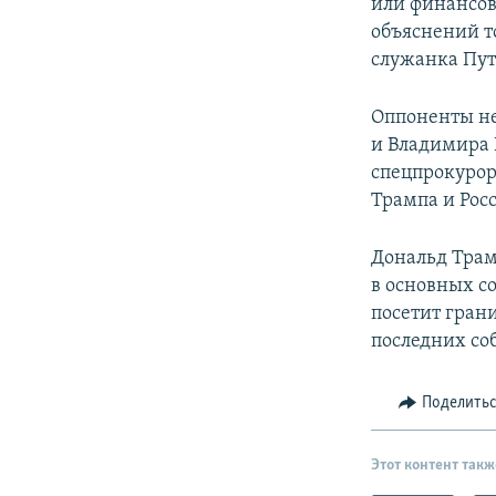
или финансо
объяснений т
служанка Пути
Оппоненты не
и Владимира 
спецпрокурор
Трампа и Рос
Дональд Трам
в основных с
посетит гран
последних со
Поделить
Этот контент такж