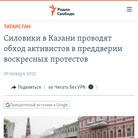
Ссылки
для
упрощенного
ТАТАРСТАН
ПРОГРАММЫ
доступа
Силовики в Казани проводят
ПОДКАСТЫ
Вернуться
обход активистов в преддверии
к
АВТОРСКИЕ ПРОЕКТЫ
воскресных протестов
основному
ЦИТАТЫ СВОБОДЫ
содержанию
29 января 2021
Вернутся
МНЕНИЯ
к
Поделиться
Читать без VPN
КУЛЬТУРА
главной
навигации
IDEL.РЕАЛИИ
Приоритетный источник в Google
Вернутся
КАВКАЗ.РЕАЛИИ
к
СЕВЕР.РЕАЛИИ
поиску
СИБИРЬ.РЕАЛИИ