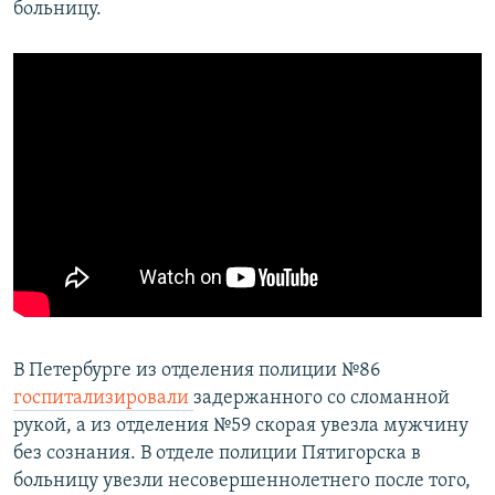
больницу.
В Петербурге из отделения полиции №86
госпитализировали
задержанного со сломанной
рукой, а из отделения №59 скорая увезла мужчину
без сознания. В отделе полиции Пятигорска в
больницу увезли несовершеннолетнего после того,