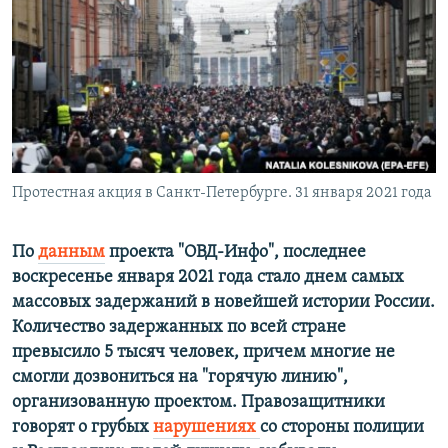
РАСПИСАНИЕ ВЕЩАНИЯ
ПОДПИШИТЕСЬ НА РАССЫЛКУ
СОЦИАЛЬНЫЕ СЕТИ
Протестная акция в Санкт-Петербурге. 31 января 2021 года
Все сайты РСЕ/РС
По
данным
проекта "ОВД-Инфо", последнее
воскресенье января 2021 года стало днем самых
массовых задержаний в новейшей истории России.
Количество задержанных по всей стране
превысило 5 тысяч человек, причем многие не
смогли дозвониться на "горячую линию",
организованную проектом. Правозащитники
говорят о грубых
нарушениях
со стороны полиции