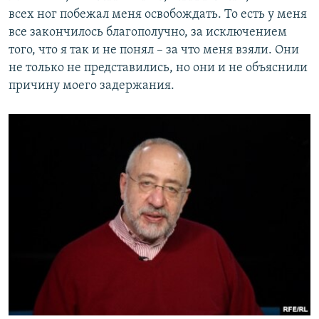
всех ног побежал меня освобождать. То есть у меня
все закончилось благополучно, за исключением
того, что я так и не понял – за что меня взяли. Они
не только не представились, но они и не объяснили
причину моего задержания.