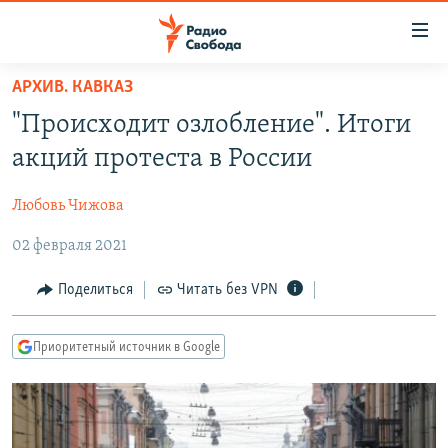
Ссылки
для
упрощенного
АРХИВ. КАВКАЗ
ПРОГРАММЫ
доступа
"Происходит озлобление". Итоги
ПОДКАСТЫ
Вернуться
акций протеста в России
к
АВТОРСКИЕ ПРОЕКТЫ
основному
Любовь Чижова
ЦИТАТЫ СВОБОДЫ
содержанию
Вернутся
02 февраля 2021
МНЕНИЯ
к
КУЛЬТУРА
Поделиться
Читать без VPN
главной
навигации
IDEL.РЕАЛИИ
Вернутся
Приоритетный источник в Google
КАВКАЗ.РЕАЛИИ
к
СЕВЕР.РЕАЛИИ
поиску
СИБИРЬ.РЕАЛИИ