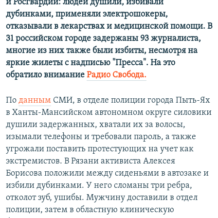
и Росгвардии: людей душили, избивали
дубинками, применяли электрошокеры,
отказывали в лекарствах и медицинской помощи. В
31 российском городе задержаны 93 журналиста,
многие из них также были избиты, несмотря на
яркие жилеты с надписью "Пресса". На это
обратило внимание
Радио Свобода.
По
данным
СМИ, в отделе полиции города Пыть-Ях
в Ханты-Мансийском автономном округе силовики
душили задержанных, хватали их за волосы,
изымали телефоны и требовали пароль, а также
угрожали поставить протестующих на учет как
экстремистов. В Рязани активиста Алексея
Борисова положили между сиденьями в автозаке и
избили дубинками. У него сломаны три ребра,
отколот зуб, ушибы. Мужчину доставили в отдел
полиции, затем в областную клиническую