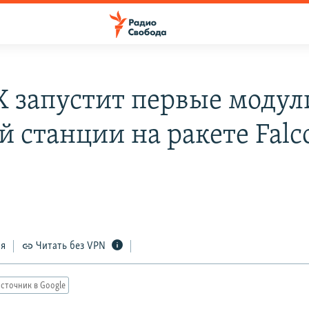
X запустит первые модул
й станции на ракете Falc
1
ся
Читать без VPN
сточник в Google