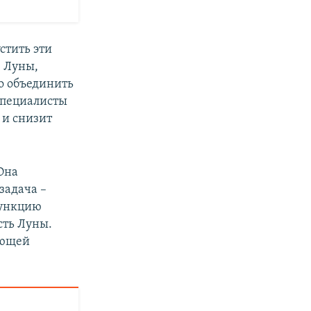
стить эти
е Луны,
о объединить
Специалисты
 и снизит
Она
задача –
функцию
сть Луны.
ующей