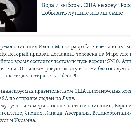
Вода и выборы. США не зовут Рос
добывать лунные ископаемые
время компания Илона Маска разрабатывает и испыты
ship, который призван доставить человека на Марс уж
айшее время состоится тестовый пуск версии SN10. Ап
мыть на 10-километровую высоту и затем благополучно
 как это делают ракеты Falcon 9.
инансируемая правительством США пилотируемая ко
SA по отправке людей на Луну.
имут участие американские частные компании, Европ
агентство, Япония, Канада, Австралия, Великобритания
ург и Украина.