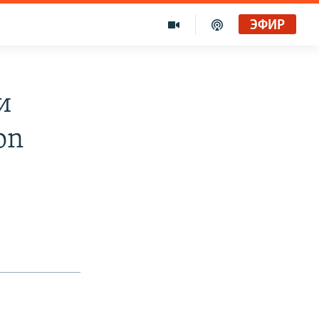
ЭФИР
и
on