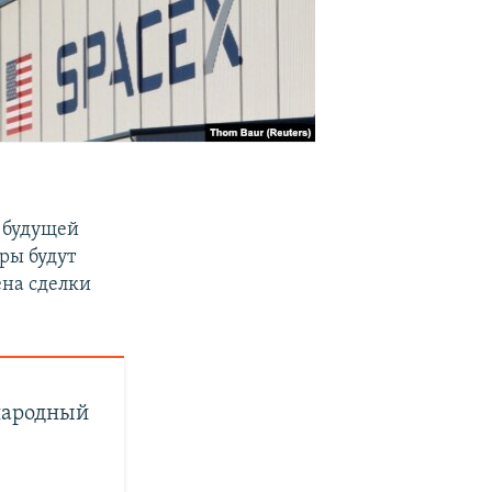
й будущей
ры будут
ена сделки
народный