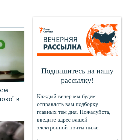
чем
око" в