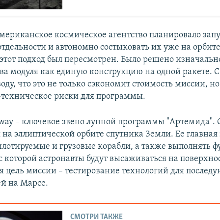
мериканское космическое агентство планировало запу
отдельности и автономно состыковать их уже на орбит
 этот подход был пересмотрен. Было решено изначальн
два модуля как единую конструкцию на одной ракете. 
ду, что это не только сэкономит стоимость миссии, но
техническое риски для программы.
way – ключевое звено лунной программы "Артемида". 
 на эллиптической орбите спутника Земли. Ее главная 
лотируемые и грузовые корабли, а также выполнять 
 с которой астронавты будут высаживаться на поверхно
я цель миссии – тестирование технологий для послед
й на Марсе.
СМОТРИ ТАКЖЕ