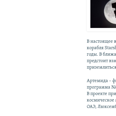
В настоящее 
корабля Star
годы. В ближ
предстоит вз
приземлиться,
Артемида – ф
программа NA
В проекте пр
космическое 
ОАЭ, Люксемб