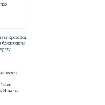
сию
вает прототип
е в ближайшие
парату
смическая
ейское
, Италия,