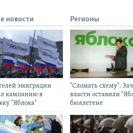
е новости
Регионы
ятелей эмиграции
"Сломать схему". За
ил кампанию в
власти оставили "Ябл
жку "Яблока"
бюллетене