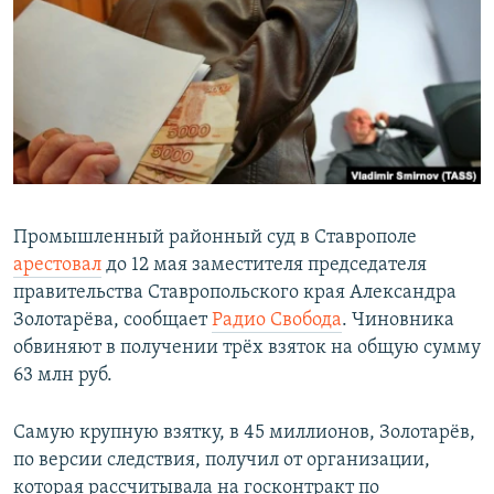
РАСПИСАНИЕ ВЕЩАНИЯ
ПОДПИШИТЕСЬ НА РАССЫЛКУ
СОЦИАЛЬНЫЕ СЕТИ
Промышленный районный суд в Ставрополе
арестовал
до 12 мая заместителя председателя
Все сайты РСЕ/РС
правительства Ставропольского края Александра
Золотарёва, сообщает
Радио Свобода
. Чиновника
обвиняют в получении трёх взяток на общую сумму
63 млн руб.
Самую крупную взятку, в 45 миллионов, Золотарёв,
по версии следствия, получил от организации,
которая рассчитывала на госконтракт по