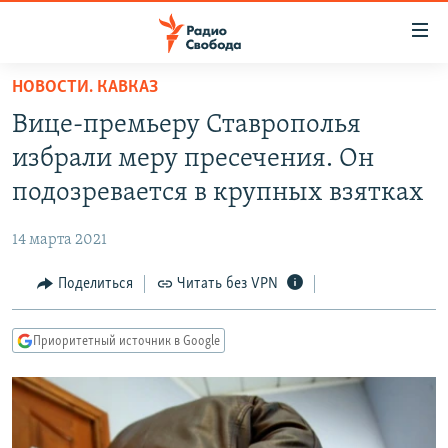
Ссылки
для
упрощенного
НОВОСТИ. КАВКАЗ
ПРОГРАММЫ
доступа
Вице-премьеру Ставрополья
ПОДКАСТЫ
Вернуться
избрали меру пресечения. Он
к
АВТОРСКИЕ ПРОЕКТЫ
подозревается в крупных взятках
основному
ЦИТАТЫ СВОБОДЫ
содержанию
14 марта 2021
Вернутся
МНЕНИЯ
к
Поделиться
Читать без VPN
КУЛЬТУРА
главной
навигации
IDEL.РЕАЛИИ
Приоритетный источник в Google
Вернутся
КАВКАЗ.РЕАЛИИ
к
СЕВЕР.РЕАЛИИ
поиску
СИБИРЬ.РЕАЛИИ