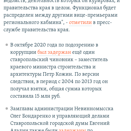
ведомств, деятельность которых он курировал, и
правительства края в целом. Функционал будет
распределен между другими вице-премьерами
регионального кабмина", -
отметили
в пресс-
службе правительства края.
В октябре 2020 года по подозрению в
коррупции
был задержан
ещё один
ставропольский чиновник – заместитель
краевого министра строительства и
архитектуры Петр Кожин. По версии
следствия, в период с 2004 по 2013 год он
получал взятки, общая сумма которых
составила 15 млн руб.
Замглавы администрации Невинномысска
Олег Бондаренко и управляющий делами
Ставропольской городской думы Евгений
Аладин также были
задержаны
по