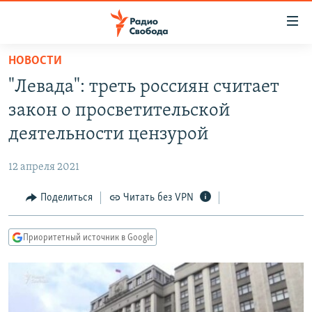
Ссылки
для
упрощенного
НОВОСТИ
ПРОГРАММЫ
доступа
"Левада": треть россиян считает
ПОДКАСТЫ
Вернуться
закон о просветительской
к
АВТОРСКИЕ ПРОЕКТЫ
деятельности цензурой
основному
ЦИТАТЫ СВОБОДЫ
содержанию
12 апреля 2021
Вернутся
МНЕНИЯ
к
Поделиться
Читать без VPN
КУЛЬТУРА
главной
навигации
IDEL.РЕАЛИИ
Приоритетный источник в Google
Вернутся
КАВКАЗ.РЕАЛИИ
к
СЕВЕР.РЕАЛИИ
поиску
СИБИРЬ.РЕАЛИИ