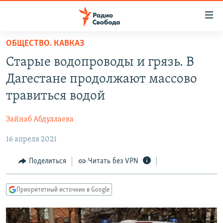
Ссылки
для
упрощенного
ОБЩЕСТВО. КАВКАЗ
ПРОГРАММЫ
доступа
Старые водопроводы и грязь. В
ПОДКАСТЫ
Вернуться
Дагестане продолжают массово
к
АВТОРСКИЕ ПРОЕКТЫ
травиться водой
основному
ЦИТАТЫ СВОБОДЫ
содержанию
Зайнаб Абдуллаева
Вернутся
МНЕНИЯ
к
16 апреля 2021
КУЛЬТУРА
главной
навигации
IDEL.РЕАЛИИ
Поделиться
Читать без VPN
Вернутся
КАВКАЗ.РЕАЛИИ
к
Приоритетный источник в Google
СЕВЕР.РЕАЛИИ
поиску
СИБИРЬ.РЕАЛИИ