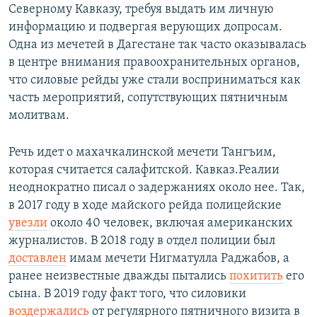
Северному Кавказу, требуя выдать им личную
информацию и подвергая верующих допросам.
Одна из мечетей в Дагестане так часто оказывалась
в центре внимания правоохранительных органов,
что силовые рейды уже стали восприниматься как
часть мероприятий, сопутствующих пятничным
молитвам.
Речь идет о махачкалинской мечети Тангъим,
которая считается салафитской. Кавказ.Реалии
неоднократно писал о задержаниях около нее. Так,
в 2017 году в ходе майского рейда полицейские
увезли
около 40 человек, включая американских
журналистов. В 2018 году в отдел полиции был
доставлен
имам мечети Нигматулла Раджабов, а
ранее неизвестные дважды пытались
похитить
его
сына. В 2019 году факт того, что силовики
воздержались
от регулярного пятничного визита в