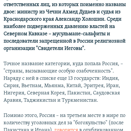
ответственных лиц, из которых поименно названы
двое: министр из Чечни Ахмед Дудаев и судья из
Краснодарского края Александр Холошин. Среди
наиболее подверженных давлению властей на
Северном Кавказе – мусульмане-салафиты и
последователи запрещенной в России религиозной
организации "Свидетели Иеговы".
Точное название категории, куда попала Россия, –
"страны, вызывающие особую озабоченность".
Наряду с ней в списке еще 13 государств: Индия,
Сирия, Вьетнам, Мьянма, Китай, Эритрея, Иран,
Нигерия, Северная Корея, Пакистан, Саудовская
Аравия, Таджикистан и Туркменистан.
Помимо этого, Россия – на третьем месте в мире по
количеству уголовных дел за "богохульство" (после
Пакистана и Ирана),
говорится
в опубликованном