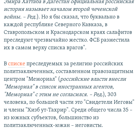
Эмира Хаттаба в Дагестан официальная российская
история называет началом второй чеченской
войны. – Ред.
). Но я бы сказал, что буквально в
каждой республике Северного Кавказа, в
Ставропольском и Краснодарском краях салафитов
преследуют чрезвычайно жестко. ФСБ разместила
их в самом верху списка врагов".
В
списке
преследуемых за религию российских
политзаключенных, составленном правозащитным
центром "Мемориал" (
российские власти внесли
"Мемориал" в список иностранных агентов,
"Мемориал" с этим не согласился. – Ред
.), 303
человека, по большей части это "Свидетели Иеговы"
и члены "Хизб ут-Тахрир". Среди общего числа 35 –
из южных субъектов, большинство из
политзаключенных-южан – иеговисты.