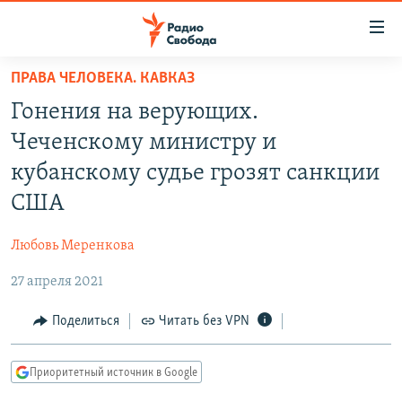
Ссылки
для
упрощенного
ПРАВА ЧЕЛОВЕКА. КАВКАЗ
ПРОГРАММЫ
доступа
Гонения на верующих.
ПОДКАСТЫ
Вернуться
Чеченскому министру и
к
АВТОРСКИЕ ПРОЕКТЫ
кубанскому судье грозят санкции
основному
ЦИТАТЫ СВОБОДЫ
содержанию
США
Вернутся
МНЕНИЯ
к
Любовь Меренкова
КУЛЬТУРА
главной
27 апреля 2021
навигации
IDEL.РЕАЛИИ
Вернутся
КАВКАЗ.РЕАЛИИ
Поделиться
Читать без VPN
к
СЕВЕР.РЕАЛИИ
поиску
Приоритетный источник в Google
СИБИРЬ.РЕАЛИИ