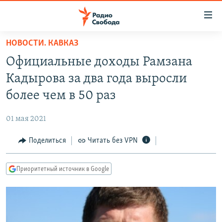
Ссылки
для
упрощенного
НОВОСТИ. КАВКАЗ
ПРОГРАММЫ
доступа
Официальные доходы Рамзана
ПОДКАСТЫ
Вернуться
Кадырова за два года выросли
к
АВТОРСКИЕ ПРОЕКТЫ
более чем в 50 раз
основному
ЦИТАТЫ СВОБОДЫ
содержанию
01 мая 2021
Вернутся
МНЕНИЯ
к
Поделиться
Читать без VPN
КУЛЬТУРА
главной
навигации
IDEL.РЕАЛИИ
Приоритетный источник в Google
Вернутся
КАВКАЗ.РЕАЛИИ
к
СЕВЕР.РЕАЛИИ
поиску
СИБИРЬ.РЕАЛИИ