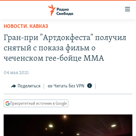
Ссылки
для
упрощенного
НОВОСТИ. КАВКАЗ
ПРОГРАММЫ
доступа
Гран-при "Артдокфеста" получил
ПОДКАСТЫ
Вернуться
снятый с показа фильм о
к
АВТОРСКИЕ ПРОЕКТЫ
чеченском гее-бойце MMA
основному
ЦИТАТЫ СВОБОДЫ
содержанию
04 мая 2021
Вернутся
МНЕНИЯ
к
Поделиться
Читать без VPN
КУЛЬТУРА
главной
навигации
IDEL.РЕАЛИИ
Приоритетный источник в Google
Вернутся
КАВКАЗ.РЕАЛИИ
к
СЕВЕР.РЕАЛИИ
поиску
СИБИРЬ.РЕАЛИИ