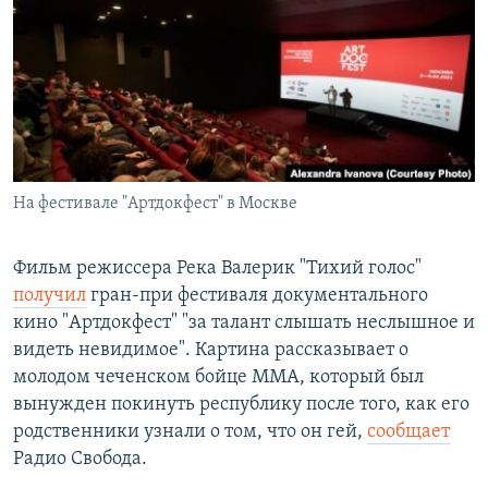
РАСПИСАНИЕ ВЕЩАНИЯ
ПОДПИШИТЕСЬ НА РАССЫЛКУ
СОЦИАЛЬНЫЕ СЕТИ
На фестивале "Артдокфест" в Москве
Все сайты РСЕ/РС
Фильм режиссера Река Валерик "Тихий голос"
получил
гран-при фестиваля документального
кино "Артдокфест" "за талант слышать неслышное и
видеть невидимое". Картина рассказывает о
молодом чеченском бойце ММА, который был
вынужден покинуть республику после того, как его
родственники узнали о том, что он гей,
сообщает
Радио Свобода.