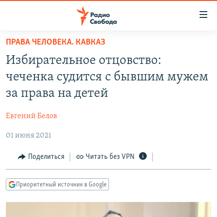
Ссылки
для
упрощенного
ПРАВА ЧЕЛОВЕКА. КАВКАЗ
ПРОГРАММЫ
доступа
Избирательное отцовство:
ПОДКАСТЫ
Вернуться
чеченка судится с бывшим мужем
к
АВТОРСКИЕ ПРОЕКТЫ
за права на детей
основному
ЦИТАТЫ СВОБОДЫ
содержанию
Евгений Белов
Вернутся
МНЕНИЯ
к
01 июня 2021
КУЛЬТУРА
главной
навигации
IDEL.РЕАЛИИ
Поделиться
Читать без VPN
Вернутся
КАВКАЗ.РЕАЛИИ
к
Приоритетный источник в Google
СЕВЕР.РЕАЛИИ
поиску
СИБИРЬ.РЕАЛИИ