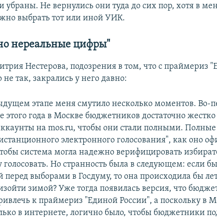
 убраны. Не вернулись они туда до сих пор, хотя в ме
но выбрать тот или иной УИК.
но нереальные цифры"
итрия Нестерова, подозрения в том, что с праймериз 
о не так, закрались у него давно:
ыдущем этапе меня смутило несколько моментов. Во-п
е этого года в Москве бюджетников достаточно жестк
аккаунты на mos.ru, чтобы они стали полными. Полны
истанционного электронного голосования", как оно о
чтобы система могла надежно верифицировать избират
 голосовать. Но странность была в следующем: если бы
 перед выборами в Госдуму, то она происходила бы ле
оизойти зимой? Уже тогда появилась версия, что бюдж
ривлечь к праймериз "Единой России", а поскольку в 
лько в интернете, логично было, чтобы бюджетники п