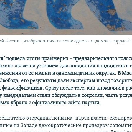
 России", изображенная на стене одного из домов в городе Ел
ия" подвела итоги праймериз – предварительного голос
ально является условием для попадания кандидатов в 
вижения от ее имени в одномандатных округах. В Мос
Свобода, его результаты дали экспертам повод говорить
и фальсификациях. Сразу после того, как аномалии в р
 кандидатами стали обсуждать в соцсетях, часть резу
была убрана с официального сайта партии.
обывателю очередная попытка "парти власти" скопиров
нные на Западе демократические процедуры запомнит