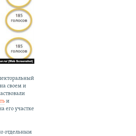
электоральный
на своем и
частвовали
ть
и
 на его участке
по отдельным