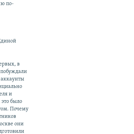
ню по-
"Единой
ервых, в
о побуждали
е аккаунты
фициально
еля и
 это было
том. Почему
етников
Москве они
одготовили