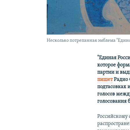
Несколько потрепанная эмблема "Единой
"Единая Росс
которое форм
партии и выд
пишет
Радио 
подтасовках 
голосов между
голосования 
Российскому 
распростране