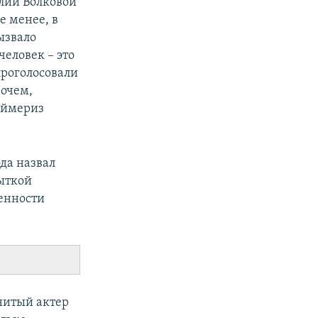
лии Волковой
е менее, в
ызвало
еловек – это
проголосовали
рочем,
аймериз
да назвал
ыткой
енности
нитый актер