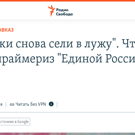
АВКАЗ
и снова сели в лужу". Чт
 праймериз "Единой Росс
ся
Читать без VPN
сточник в Google