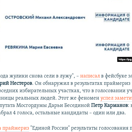
ода жулики снова сели в лужу", –
написал
в фейсбуке 
рий Нестеров
. Он обнаружил в результатах праймериз 
оседних избирательных участках, что в голосовании у
иницы реальных людей. Этот же феномен
успел замети
путата Мосгордумы Дарьи Бесединой
Петр Карманов
:
брал 4 голоса, остальные кандидаты – один или два.
а праймериз
"Единой России" результаты голосования 