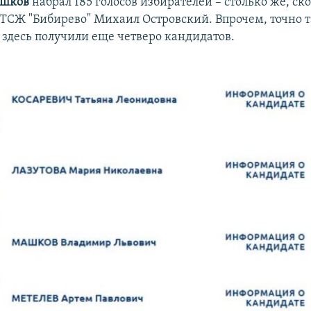
ашков
набрал 185 голосов избирателей – столько же, ск
 ТСЖ "Бибирево" Михаил Островский. Впрочем, точно 
 здесь получили еще четверо кандидатов.