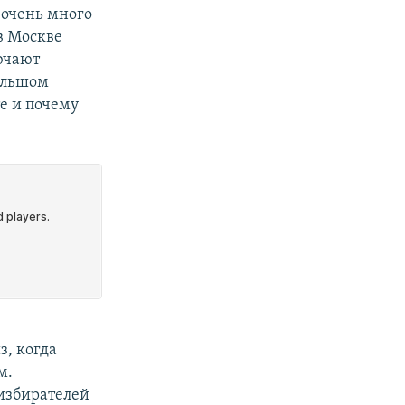
 очень много
в Москве
ючают
ольшом
те и почему
, когда
м.
 избирателей