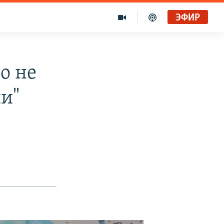
ЭФИР
о не
ии"