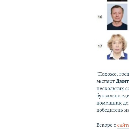
"Похоже, госп
эксперт
Дмит
нескольких с
буквально ед
помощник де
победитель на
Вскоре с
сайт