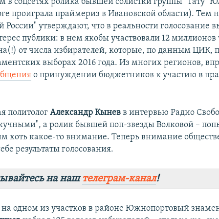
 в соцсетях ролика бывшей солистки группы "Тату" Ю
оге проиграла праймериз в Ивановской области). Тем н
й России" утверждают, что в реальности голосование в
ерес публики: в нем якобы участвовали 12 миллионов ч
на(!) от числа избирателей, которые, по данным ЦИК, 
аментских выборах 2016 года. Из многих регионов, вп
общения
о принуждении бюджетников к участию в пр
ая политолог
Александр Кынев
в интервью Радио Свобо
кучными", а ролик бывшей поп-звезды Волковой – поп
им хоть какое-то внимание. Теперь внимание обществ
ебе результаты голосования.
ывайтесь на наш
телеграм-канал
!
е на одном из участков в районе Южнопортовый знаме