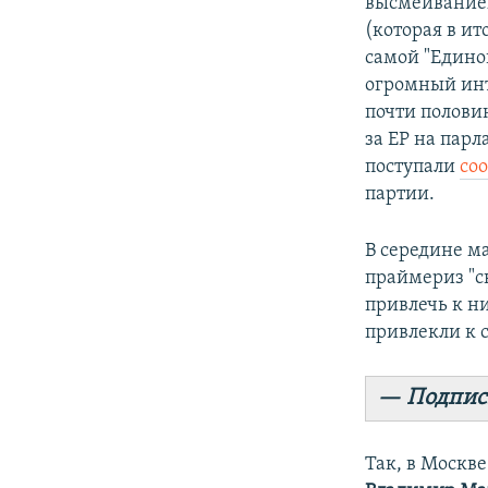
высмеиванием
(которая в ит
самой "Едино
огромный инт
почти полови
за ЕР на парл
поступали
со
партии.
В середине м
праймериз "с
привлечь к н
привлекли к с
— Подпис
Так, в Москв