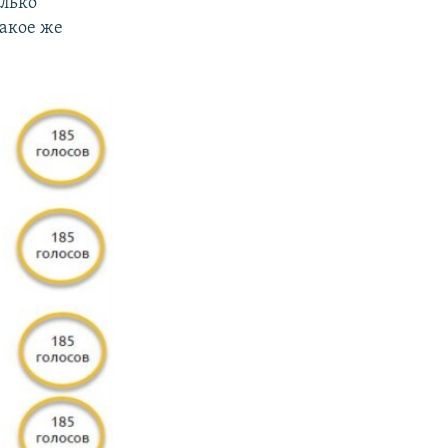
олько
такое же