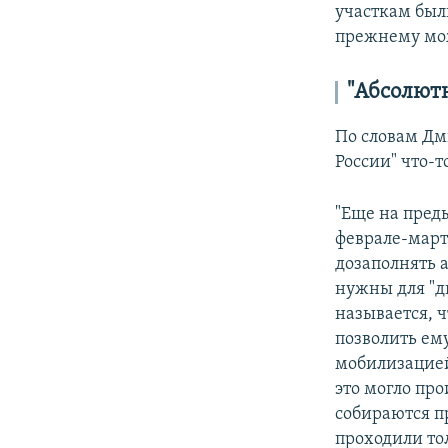
участкам были
прежнему мож
"Абсолют
По словам Дм
России" что-т
"Еще на пред
феврале-март
дозаполнять 
нужны для "д
называется, 
позволить ему
мобилизацией
это могло пр
собираются п
проходили то