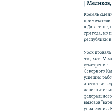
Меликов,
Кремль смени
примечателен
в Дагестане,
три года, но 
республики н
Урок провала 
что, хотя Мос
усмотрение "
Северного Ка
успешно работ
отсутствия с
дополнитель
федерального
вызовов "вар
управления. 