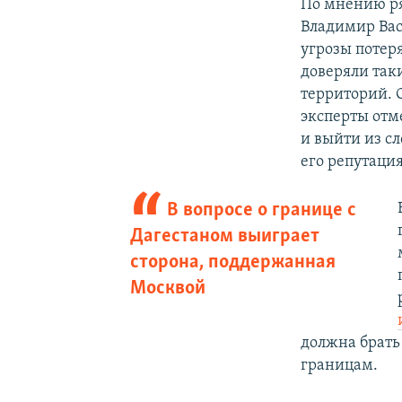
По мнению ря
Владимир Вас
угрозы потер
доверяли так
территорий. 
эксперты отм
и выйти из сл
его репутаци
В вопросе о границе с
Дагестаном выиграет
сторона, поддержанная
Москвой
должна брать
границам.