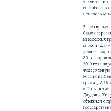
увеличит инв
способствова
неиспользуем
За это время
Самая серьез
изменения гр
спокойно. В м
девять спорн
80 гектаров 
2019 года па
Федеральную 
России на Се
границ. А 16
в Ингушетии 
Даудов и Хиз
объявили о п
государствен