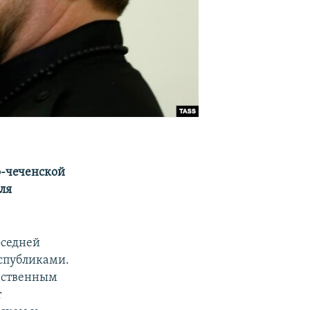
-чеченской
ля
оседней
спубликами.
ественным
т