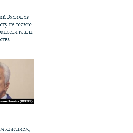
ший Васильев
сту не только
лжности главы
ства
ым явлением,