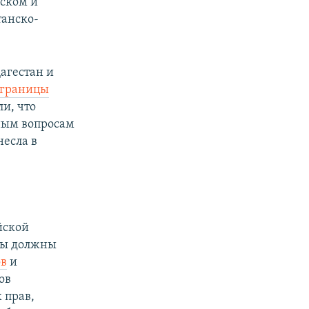
ьском и
танско-
агестан и
границы
и, что
рным вопросам
несла в
йской
аны должны
ов
и
ов
 прав,