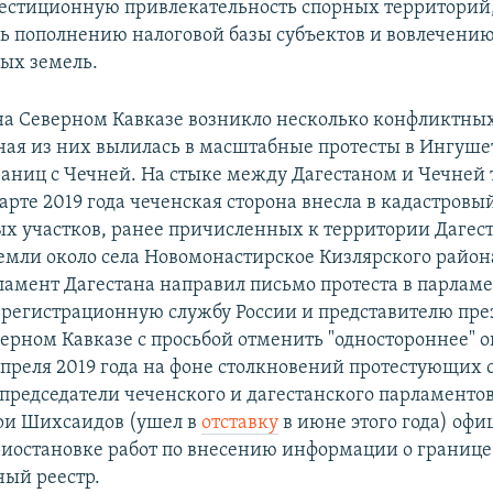
естиционную привлекательность спорных территорий,
ть пополнению налоговой базы субъектов и вовлечению
ых земель.
 на Северном Кавказе возникло несколько конфликтны
ная из них вылилась в масштабные протесты в Ингуше
аниц с Чечней. На стыке между Дагестаном и Чечней 
арте 2019 года чеченская сторона внесла в кадастровы
ых участков, ранее причисленных к территории Дагест
земли около села Новомонастирское Кизлярского района
рламент Дагестана направил письмо протеста в парлам
регистрационную службу России и представителю пре
верном Кавказе с просьбой отменить "одностороннее" 
 апреля 2019 года на фоне столкновений протестующих
председатели чеченского и дагестанского парламенто
ри Шихсаидов (ушел в
отставку
в июне этого года) оф
риостановке работ по внесению информации о границе
ный реестр.