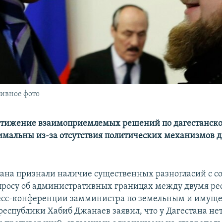
ивное фото
стижение взаимоприемлемых решений по дагестанско
мальны из-за отсутствия политических механизмов д
тана признали наличие существенных разногласий с с
просу об административных границах между двумя ре
ресс-конференции замминистра по земельным и имущ
еспублики Хабиб Джанаев заявил, что у Дагестана не