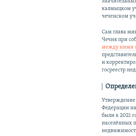
значительных
калмыцком уч
чеченском уч
Сам глава ми
Чечня при со
между ними 
представител
и корректиро
госреестр не
Определе
Утверждение 
Федерации на
были к 2021 
населённых пу
недвижимости