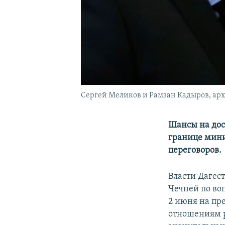
Сергей Меликов и Рамзан Кадыров, арх
Шансы на до
границе мини
переговоров.
Власти Дагес
Чечней по во
2 июня на п
отношениям р