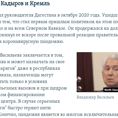
 Кадыров и Кремль
л руководителя Дагестана в октябре 2020 года. Ушед
 тем, что стал первым пришлым политиком на этом по
 но и на всем Северном Кавказе. Он продержался на до
покинул ее вскоре после провальной реакции правитель
а коронавирусную пандемию.
Васильева заключается в том,
ква и может назначать на свое
варягов" даже в республиках
вказа, назначенцы могут
ать только в условиях
ерьезных вызовов и при щедром
ном финансировании
Владимир Васильев
 центра. В случае серьезных
яги" быстро теряют нити
Конечно, пандемия является во многом исключительн