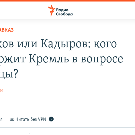
АВКАЗ
ов или Кадыров: кого
ржит Кремль в вопросе
цы?
ти
ся
Читать без VPN