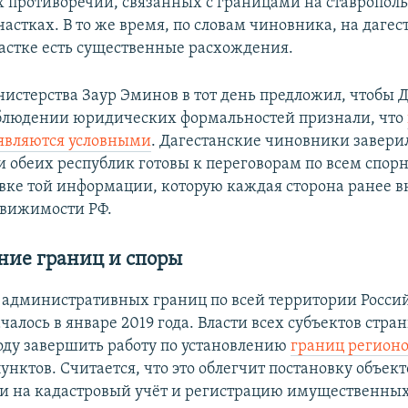
 противоречий, связанных с границами на ставропол
астках. В то же время, по словам чиновника, на дагес
астке есть существенные расхождения.
нистерства Заур Эминов в тот день предложил, чтобы Д
блюдении юридических формальностей признали, что
являются условными
. Дагестанские чиновники заверил
и обеих республик готовы к переговорам по всем спо
вке той информации, которую каждая сторона ранее в
движимости РФ.
ние границ и споры
административных границ по всей территории Росси
чалось в январе 2019 года. Власти всех субъектов стр
году завершить работу по установлению
границ регион
нктов. Считается, что это облегчит постановку объект
 на кадастровый учёт и регистрацию имущественных