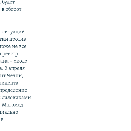
 будет
 в оборот
х ситуаций.
тии против
тоже не все
й реестр
ана – около
. 2 апреля
ент Чечни,
зидента
определение
 с силовиками
в Магомед
ициально
 в