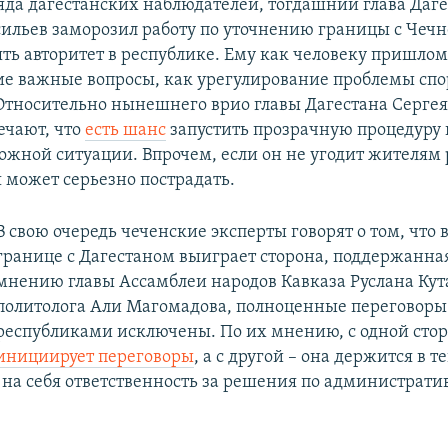
да дагестанских наблюдателей, тогдашний глава Даге
ильев заморозил работу по уточнению границы с Чечн
ять авторитет в республике. Ему как человеку пришло
ие важные вопросы, как урегулирование проблемы сп
Относительно нынешнего врио главы Дагестана Серге
ечают, что
есть шанс
запустить прозрачную процедуру 
ожной ситуации. Впрочем, если он не угодит жителям 
я может серьезно пострадать.
В свою очередь чеченские эксперты говорят о том, что в
границе с Дагестаном выиграет сторона, поддержанна
мнению главы Ассамблеи народов Кавказа Руслана Кут
политолога Али Магомадова, полноценные переговор
республиками исключены. По их мнению, с одной сто
инициирует переговоры
, а с другой – она держится в т
 на себя ответственность за решения по администрат