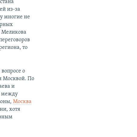
стана
ей из-за
му многие не
орных
я Меликова
переговоров
региона, то
 вопросе о
я Москвой. По
аева и
ы между
роны,
Москва
ени, хотя
ивным